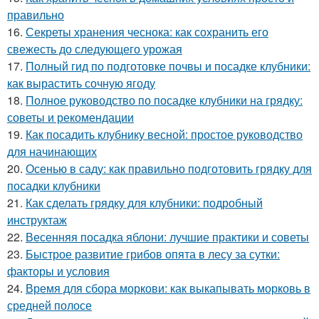
правильно
16.
Секреты хранения чеснока: как сохранить его
свежесть до следующего урожая
17.
Полный гид по подготовке почвы и посадке клубники:
как вырастить сочную ягоду
18.
Полное руководство по посадке клубники на грядку:
советы и рекомендации
19.
Как посадить клубнику весной: простое руководство
для начинающих
20.
Осенью в саду: как правильно подготовить грядку для
посадки клубники
21.
Как сделать грядку для клубники: подробный
инструктаж
22.
Весенняя посадка яблони: лучшие практики и советы
23.
Быстрое развитие грибов опята в лесу за сутки:
факторы и условия
24.
Время для сбора моркови: как выкапывать морковь в
средней полосе