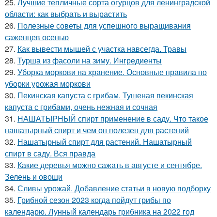
25.
Лучшие тепличные сорта огурцов для ленинградской
области: как выбрать и вырастить
26.
Полезные советы для успешного выращивания
саженцев осенью
27.
Как вывести мышей с участка навсегда. Травы
28.
Турша из фасоли на зиму. Ингредиенты
29.
Уборка моркови на хранение. Основные правила по
уборки урожая моркови
30.
Пекинская капуста с грибам. Тушеная пекинская
капуста с грибами, очень нежная и сочная
31.
НАШАТЫРНЫЙ спирт применение в саду. Что такое
нашатырный спирт и чем он полезен для растений
32.
Нашатырный спирт для растений. Нашатырный
спирт в саду. Вся правда
33.
Какие деревья можно сажать в августе и сентябре.
Зелень и овощи
34.
Сливы урожай. Добавление статьи в новую подборку
35.
Грибной сезон 2023 когда пойдут грибы по
календарю. Лунный календарь грибника на 2022 год