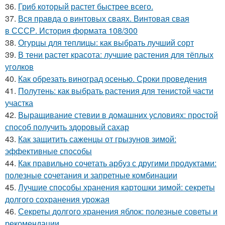
36.
Гриб который растет быстрее всего.
37.
Вся правда о винтовых сваях. Винтовая свая
в СССР. История формата 108/300
38.
Огурцы для теплицы: как выбрать лучший сорт
39.
В тени растет красота: лучшие растения для тёплых
уголков
40.
Как обрезать виноград осенью. Сроки проведения
41.
Полутень: как выбрать растения для тенистой части
участка
42.
Выращивание стевии в домашних условиях: простой
способ получить здоровый сахар
43.
Как защитить саженцы от грызунов зимой:
эффективные способы
44.
Как правильно сочетать арбуз с другими продуктами:
полезные сочетания и запретные комбинации
45.
Лучшие способы хранения картошки зимой: секреты
долгого сохранения урожая
46.
Секреты долгого хранения яблок: полезные советы и
рекомендации