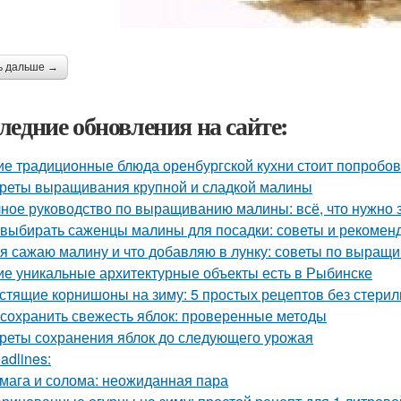
ь дальше →
ледние обновления на сайте:
ие традиционные блюда оренбургской кухни стоит попробов
реты выращивания крупной и сладкой малины
ное руководство по выращиванию малины: всё, что нужно 
 выбирать саженцы малины для посадки: советы и рекомен
 я сажаю малину и что добавляю в лунку: советы по выращ
ие уникальные архитектурные объекты есть в Рыбинске
стящие корнишоны на зиму: 5 простых рецептов без стери
 сохранить свежесть яблок: проверенные методы
реты сохранения яблок до следующего урожая
adlines:
мага и солома: неожиданная пара