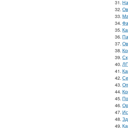
31.
На
32.
Ов
33.
Ма
34.
Фа
35.
Ка
36.
Па
37.
Ов
38.
Ко
39.
Ск
40.
ЛП
41.
Ка
42.
Се
43.
Оп
44.
Ко
45.
По
46.
Ор
47.
Ис
48.
Зд
49.
Ка