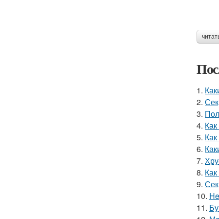
читат
Пос
1.
Как
2.
Сек
3.
Пол
4.
Как
5.
Как
6.
Как
7.
Хру
8.
Как
9.
Сек
10.
He
11.
Бу