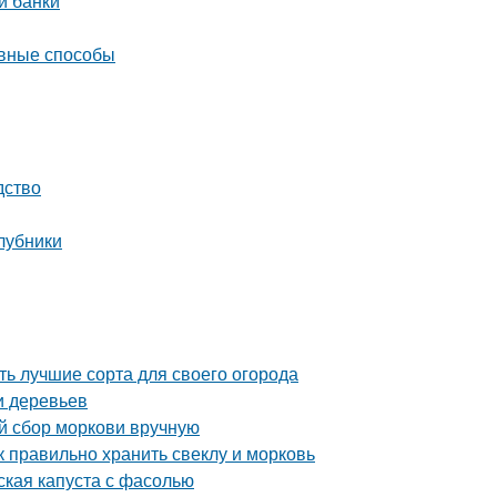
й банки
ивные способы
дство
клубники
ь лучшие сорта для своего огорода
и деревьев
ый сбор моркови вручную
к правильно хранить свеклу и морковь
ская капуста с фасолью