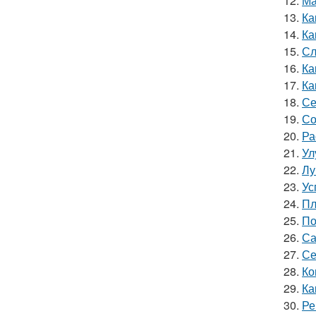
12.
Ма
13.
Ка
14.
Ка
15.
Сл
16.
Ка
17.
Ка
18.
Се
19.
Со
20.
Ра
21.
Ул
22.
Лу
23.
Ус
24.
Пл
25.
По
26.
Са
27.
Се
28.
Ко
29.
Ка
30.
Ре