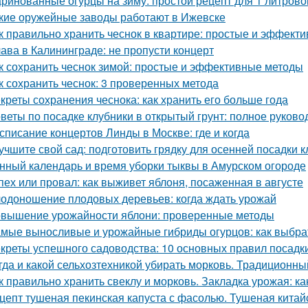
ринованные огурцы на зиму: простой рецепт для 1 литрово
кие оружейные заводы работают в Ижевске
к правильно хранить чеснок в квартире: простые и эффект
ава в Калининграде: не пропусти концерт
к сохранить чеснок зимой: простые и эффективные методы
к сохранить чеснок: 3 проверенных метода
креты сохранения чеснока: как хранить его больше года
веты по посадке клубники в открытый грунт: полное руково
списание концертов Линды в Москве: где и когда
учшите свой сад: подготовить грядку для осенней посадки 
нный календарь и время уборки тыквы в Амурском огороде
пех или провал: как выживет яблоня, посаженная в августе
одоношение плодовых деревьев: когда ждать урожай
вышение урожайности яблони: проверенные методы
мые выносливые и урожайные гибриды огурцов: как выбрат
креты успешного садоводства: 10 основных правил посадк
гда и какой сельхозтехникой убирать морковь. Традиционн
к правильно хранить свеклу и морковь. Закладка урожая: ка
цепт тушеная пекинская капуста с фасолью. Тушеная китай