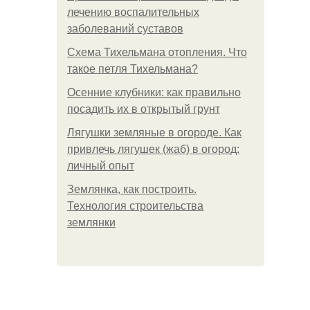
лечению воспалительных
заболеваний суставов
Схема Тихельмана отопления. Что
такое петля Тихельмана?
Осенние клубники: как правильно
посадить их в открытый грунт
Лягушки земляные в огороде. Как
привлечь лягушек (жаб) в огород:
личный опыт
Землянка, как построить.
Технология строительства
землянки