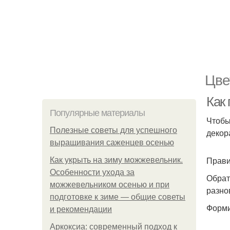
Цве
Как
Популярные материалы
Чтобы
Полезные советы для успешного
декор
выращивания саженцев осенью
Прави
Как укрыть на зиму можжевельник.
Особенности ухода за
Обрат
можжевельником осенью и при
разно
подготовке к зиме — общие советы
Форми
и рекомендации
Аркоксиа: современный подход к