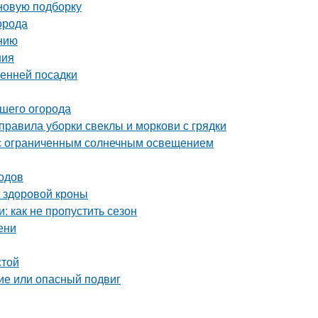
 новую подборку
орода
нию
ния
сенней посадки
ашего огорода
 правила уборки свеклы и моркови с грядки
а с ограниченным солнечным освещением
одов
и здоровой кроны
 как не пропустить сезон
ени
стой
ие или опасный подвиг