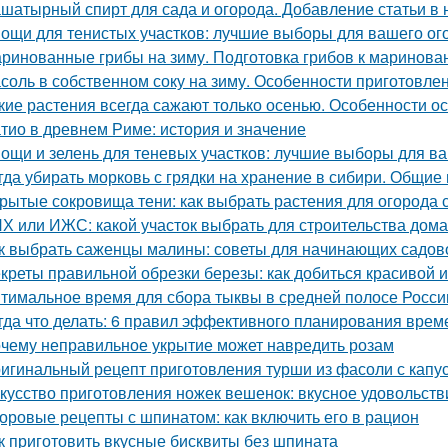
шатырный спирт для сада и огорода. Добавление статьи в
ощи для тенистых участков: лучшие выборы для вашего ог
ринованные грибы на зиму. Подготовка грибов к маринова
соль в собственном соку на зиму. Особенности приготовле
кие растения всегда сажают только осенью. Особенности о
тио в древнем Риме: история и значение
ощи и зелень для теневых участков: лучшие выборы для в
гда убирать морковь с грядки на хранение в сибири. Общие
рытые сокровища тени: как выбрать растения для огород
Х или ИЖС: какой участок выбрать для строительства дома
к выбрать саженцы малины: советы для начинающих садов
креты правильной обрезки березы: как добиться красивой 
тимальное время для сбора тыквы в средней полосе России:
гда что делать: 6 правил эффективного планирования врем
чему неправильное укрытие может навредить розам
игинальный рецепт приготовления турши из фасоли с капу
кусство приготовления ножек вешенок: вкусное удовольств
оровые рецепты с шпинатом: как включить его в рацион
к приготовить вкусные бисквиты без шпината