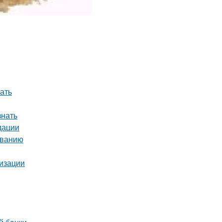
ать
знать
дации
иванию
лизации