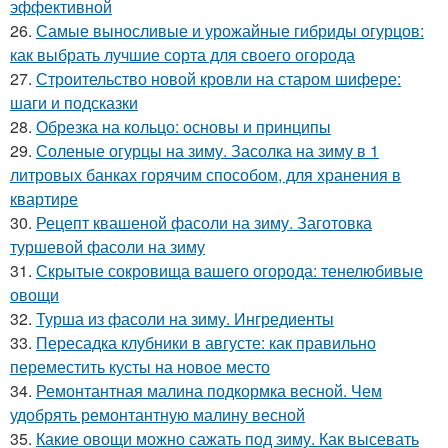
эффективной
26.
Самые выносливые и урожайные гибриды огурцов:
как выбрать лучшие сорта для своего огорода
27.
Строительство новой кровли на старом шифере:
шаги и подсказки
28.
Обрезка на кольцо: основы и принципы
29.
Соленые огурцы на зиму. Засолка на зиму в 1
литровых банках горячим способом, для хранения в
квартире
30.
Рецепт квашеной фасоли на зиму. Заготовка
туршевой фасоли на зиму
31.
Скрытые сокровища вашего огорода: тенелюбивые
овощи
32.
Турша из фасоли на зиму. Ингредиенты
33.
Пересадка клубники в августе: как правильно
переместить кусты на новое место
34.
Ремонтантная малина подкормка весной. Чем
удобрять ремонтантную малину весной
35.
Какие овощи можно сажать под зиму. Как высевать