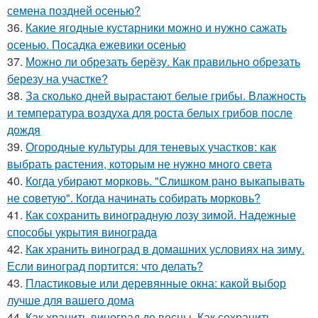
семена поздней осенью?
36.
Какие ягодные кустарники можно и нужно сажать
осенью. Посадка ежевики осенью
37.
Можно ли обрезать берёзу. Как правильно обрезать
березу на участке?
38.
За сколько дней вырастают белые грибы. Влажность
и температура воздуха для роста белых грибов после
дождя
39.
Огородные культуры для теневых участков: как
выбрать растения, которым не нужно много света
40.
Когда убирают морковь. "Слишком рано выкапывать
не советую". Когда начинать собирать морковь?
41.
Как сохранить виноградную лозу зимой. Надежные
способы укрытия винограда
42.
Как хранить виноград в домашних условиях на зиму.
Если виноград портится: что делать?
43.
Пластиковые или деревянные окна: какой выбор
лучше для вашего дома
44.
Как хранить виноград до весны. Как сохранить