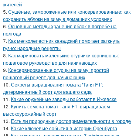
жителей
5.
Сушёные, замороженные или консервированные: как
сохранить яблоки на зиму в домашних условиях
6.
Основные методы хранения яблок в погребе на
полгода
7.
Как мелколепестник канадский помогает заткнуть
гузно: народные рецепты
8.
Как мариновать маленькие огурчики корнишоны:
пошаговое руководство для начинающих
9.
Консервированные огурцы на зиму: простой
пошаговый рецепт для начинающих
10.
Секреты выращивания томата 'Таня F1':
детерминантный сорт для вашего сада
11.
Какие оружейные заводы работают в Ижевске
12.
Купить семена томат Таня F1: выращиваем
высокоурожайный сорт
13.
Есть ли природные достопримечательности в городе
14.
Какие ключевые события в истории Оренбурга
15.
Как сохранить чеснок до весны: 7 эффективных