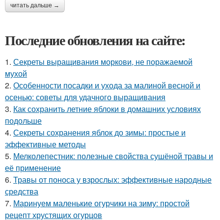
читать дальше →
Последние обновления на сайте:
1.
Секреты выращивания моркови, не поражаемой
мухой
2.
Особенности посадки и ухода за малиной весной и
осенью: советы для удачного выращивания
3.
Как сохранить летние яблоки в домашних условиях
подольше
4.
Секреты сохранения яблок до зимы: простые и
эффективные методы
5.
Мелколепестник: полезные свойства сушёной травы и
её применение
6.
Травы от поноса у взрослых: эффективные народные
средства
7.
Маринуем маленькие огурчики на зиму: простой
рецепт хрустящих огурцов