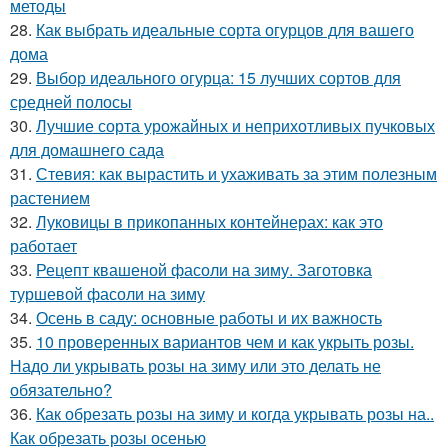
методы
28.
Как выбрать идеальные сорта огурцов для вашего
дома
29.
Выбор идеального огурца: 15 лучших сортов для
средней полосы
30.
Лучшие сорта урожайных и неприхотливых пучковых
для домашнего сада
31.
Стевия: как вырастить и ухаживать за этим полезным
растением
32.
Луковицы в прикопанных контейнерах: как это
работает
33.
Рецепт квашеной фасоли на зиму. Заготовка
туршевой фасоли на зиму
34.
Осень в саду: основные работы и их важность
35.
10 проверенных вариантов чем и как укрыть розы.
Надо ли укрывать розы на зиму или это делать не
обязательно?
36.
Как обрезать розы на зиму и когда укрывать розы на..
Как обрезать розы осенью