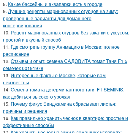
8.
Какие бассейны и аквапарки есть в городе
9.
Лучшие рецепты маринованных огурцов на зиму:
проверенные варианты для домашнего
консервирования
10.
Рецепт маринованных огурцов без закатки с уксусом:
простой и вкусный способ
11.
Где смотреть группу Анимацию в Москве: полное
расписание
12.
Отзывы и опыт: семена САДОВИТА томат Таня F1 5
семечек 00191978
13.
Интересные факты о Москве, которые вам
неизвестны
14.
Семена томата детерминантного таня F1 SEMINIS:
как добиться высокого урожая
15.
Почему фикус Бенджамина сбрасывает листья:
причины и решения
16.
Как правильно хранить чеснок в квартире: простые и
эффективные способы
17.
Как хранить чеснок на зиму в домашних условиях: