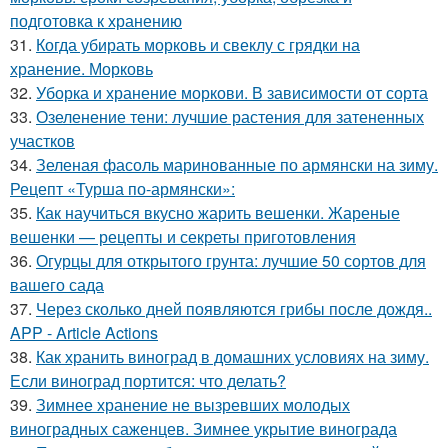
подготовка к хранению
31.
Когда убирать морковь и свеклу с грядки на
хранение. Морковь
32.
Уборка и хранение моркови. В зависимости от сорта
33.
Озеленение тени: лучшие растения для затененных
участков
34.
Зеленая фасоль маринованные по армянски на зиму.
Рецепт «Турша по-армянски»:
35.
Как научиться вкусно жарить вешенки. Жареные
вешенки — рецепты и секреты приготовления
36.
Огурцы для открытого грунта: лучшие 50 сортов для
вашего сада
37.
Через сколько дней появляются грибы после дождя..
APP - Article Actions
38.
Как хранить виноград в домашних условиях на зиму.
Если виноград портится: что делать?
39.
Зимнее хранение не вызревших молодых
виноградных саженцев. Зимнее укрытие винограда