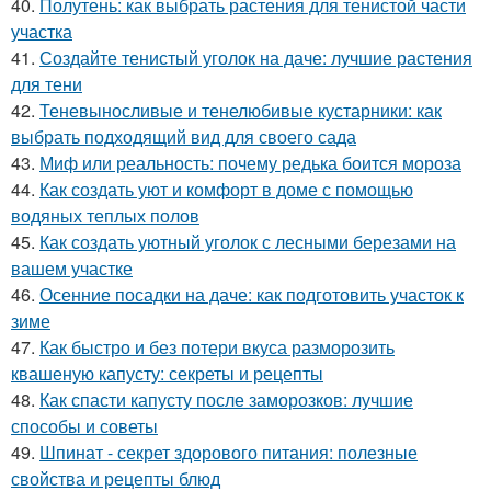
40.
Полутень: как выбрать растения для тенистой части
участка
41.
Создайте тенистый уголок на даче: лучшие растения
для тени
42.
Теневыносливые и тенелюбивые кустарники: как
выбрать подходящий вид для своего сада
43.
Миф или реальность: почему редька боится мороза
44.
Как создать уют и комфорт в доме с помощью
водяных теплых полов
45.
Как создать уютный уголок с лесными березами на
вашем участке
46.
Осенние посадки на даче: как подготовить участок к
зиме
47.
Как быстро и без потери вкуса разморозить
квашеную капусту: секреты и рецепты
48.
Как спасти капусту после заморозков: лучшие
способы и советы
49.
Шпинат - секрет здорового питания: полезные
свойства и рецепты блюд