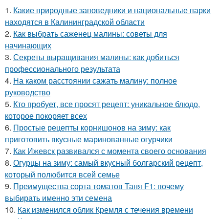
1.
Какие природные заповедники и национальные парки
находятся в Калининградской области
2.
Как выбрать саженец малины: советы для
начинающих
3.
Секреты выращивания малины: как добиться
профессионального результата
4.
На каком расстоянии сажать малину: полное
руководство
5.
Кто пробует, все просят рецепт: уникальное блюдо,
которое покоряет всех
6.
Простые рецепты корнишонов на зиму: как
приготовить вкусные маринованные огурчики
7.
Как Ижевск развивался с момента своего основания
8.
Огурцы на зиму: самый вкусный болгарский рецепт,
который полюбится всей семье
9.
Преимущества сорта томатов Таня F1: почему
выбирать именно эти семена
10.
Как изменился облик Кремля с течения времени