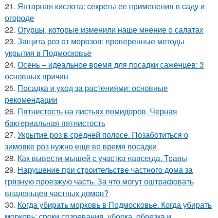
21.
Янтарная кислота: секреты ее применения в саду и
огороде
22.
Огурцы, которые изменили наше мнение о салатах
23.
Защита роз от морозов: проверенные методы
укрытия в Подмосковье
24.
Осень – идеальное время для посадки саженцев: 3
основных причин
25.
Посадка и уход за растениями: основные
рекомендации
26.
Пятнистость на листьях помидоров. Черная
бактериальная пятнистость
27.
Укрытие роз в средней полосе. Позаботиться о
зимовке роз нужно еще во время посадки
28.
Как вывести мышей с участка навсегда. Травы
29.
Нарушение при строительстве частного дома за
грязную проезжую часть. За что могут оштрафовать
владельцев частных домов?
30.
Когда убирать морковь в Подмосковье. Когда убирать
морковь: сроки созревания, уборка, обрезка и