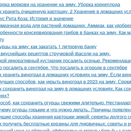
орка моркови на хранение на зиму. Уборка корнеплода
к хранить очищенную картошку. 2 Хранение в домашних ус
ус Рита Коза: История и значение
миачная вода для растений домашних. Аммиак, как удобре
обенности консервирования грибов в банках на зиму. Как м
ту
урцы на зиму: как закатать 1 литровую банку
 вкуснейших рецептов стручковой фасоли на зиму.
кой декоративный кустарник посадить осенью. Рекомендаци
о посадить в сентябре. Что посадить в огороде в сентябре
к хранить виноград в домашних условиях на зиму. Если вино
лучших способов, как укрыть виноград в 2023 на зиму. Сро
к сохранить виноград на зиму в домашних условиях. Как с
иях?
особ, как сохранить огурцы свежими длительно. Нестанда
чему огурцы горькие и что нужно делать.. Причины появлен
чшие способы хранения картошки зимой: секреты долгого 
к получить бесплатные корзины для луковичных: советы и 
енний уход за яблоней: эффективные методы борьбы с па