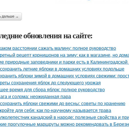
ь дальше →
ледние обновления на сайте:
каком расстоянии сажать малину: полное руководство
ретный рецепт корнишонов на зиму: как в магазине, но до
ие природные заповедники и парки есть в Калининградской
 сохранить летние яблоки в домашних условиях подольше
 хранить яблоки зимой в домашних условиях свежими: прос
реты сохранения яблок до следующего урожая
шее время для сбора яблок: полное руководство
ага и солома: неожиданная пара
 сохранить яблоки свежими до весны: советы по хранению
кройте для себя: как по-научному называется трава
лколепестник канадский в народе: полезные свойства и п
кие прогулочные маршруты можно рекомендовать в Березн