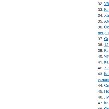
32.
Уб
33.
Ка
34.
Ха
35.
Ам
36.
Ос
рецеп
37.
Ог
38.
12
39.
Ка
40.
Чт
41.
Ка
42.
7 
43.
Ка
услов
44.
Сп
45.
По
46.
Лу
47.
Ка
48.
Ос