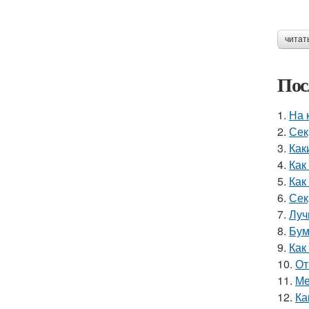
читат
Пос
1.
На 
2.
Сек
3.
Как
4.
Как
5.
Как
6.
Сек
7.
Луч
8.
Бум
9.
Как
10.
От
11.
Ме
12.
Ка