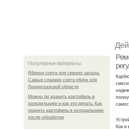
Дей
Рем
Популярные материалы
рег
Яблони сорта для северо запада.
Карбю
Самые сладкие сорта яблок для
смеси
Ленинградской области
надеж
полну
Можно ли хранить картофель в
самос
холодилькике и как это делать. Как
хранить картофель в холодильнике
после обработки
Устро
Как и