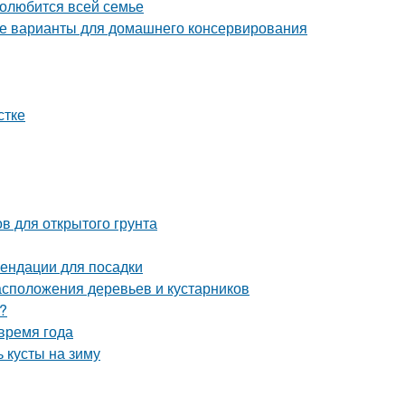
полюбится всей семье
е варианты для домашнего консервирования
стке
в для открытого грунта
ендации для посадки
сположения деревьев и кустарников
?
время года
 кусты на зиму