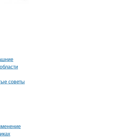
машние
 области
тые советы
рименение
иках