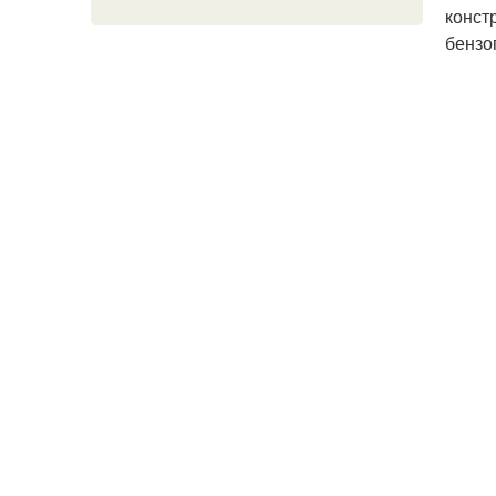
конст
бензо