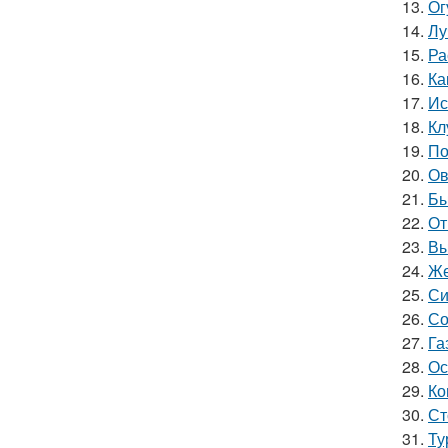
13.
Ог
14.
Лу
15.
Ра
16.
Ка
17.
Ис
18.
Кл
19.
По
20.
Ов
21.
Бы
22.
От
23.
Вы
24.
Же
25.
Си
26.
Со
27.
Га
28.
Ос
29.
Ко
30.
Ст
31.
Ту