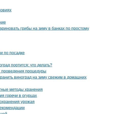
ловиях
ние
ариновать грибы на зиму в банках по простому
и по посадке
град портится: что делать?
ки проведения процедуры
охранить виноград на зиму свежим в домашних
ртные методы хранения
ия горечи в огурцах
сохранения урожая
рекомендации
ршей