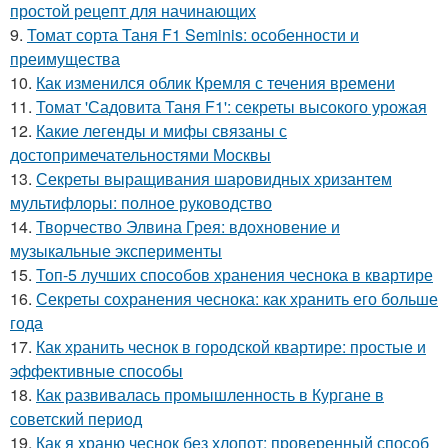
простой рецепт для начинающих
9.
Томат сорта Таня F1 Seminis: особенности и
преимущества
10.
Как изменился облик Кремля с течения времени
11.
Томат 'Садовита Таня F1': секреты высокого урожая
12.
Какие легенды и мифы связаны с
достопримечательностями Москвы
13.
Секреты выращивания шаровидных хризантем
мультифлоры: полное руководство
14.
Творчество Элвина Грея: вдохновение и
музыкальные эксперименты
15.
Топ-5 лучших способов хранения чеснока в квартире
16.
Секреты сохранения чеснока: как хранить его больше
года
17.
Как хранить чеснок в городской квартире: простые и
эффективные способы
18.
Как развивалась промышленность в Кургане в
советский период
19.
Как я храню чеснок без хлопот: проверенный способ