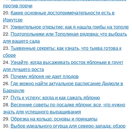
против порчи
20.
Какие основные достопримечательности есть в
Иркутске
21.
Удивительное открытие: как я нашла грибы на тополе
22.
Подтопольники или Тополиная рядовка: что выбрать
для вашего сада
23.
Тыквенные секреты: как узнать, что тыква готова к
сборе
24.
Узнайте, когда высаживать росток яблоньки в грунт
для лучшего роста
25.
Почему яблоня не дает плодов
26.
Где можно найти актуальное расписание Дидюли в
Барнауле
27.
Путь к успеху: когда и как сажать яблоню
28.
Весенние советы по посадке яблони: все, что нужно
знать для успешного выращивания
29.
Обрезка на кольцо: основы и принципы
30.
Выбор идеального огурца для северо-запада: обзор