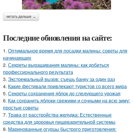
читать дальше →
Последние обновления на сайте:
1.
Оптимальное время для посадки малины: советы для
начинающих
2.
Секреты выращивания малины: как добиться
профессионального результата
3.
Экстремальный вызов: съешь банку за один раз
4.
Какие фестивали привлекают туристов со всего мира
5.
Секреты сохранения яблок до следующего урожая
6.
Как сохранить яблоки свежими и сочными на всю зиму:
простые советы
7.
Трава от расстройства желудка: Естественные
средства для здоровья пищеварительной системы
8.
Маринованные огурцы быстрого приготовления: