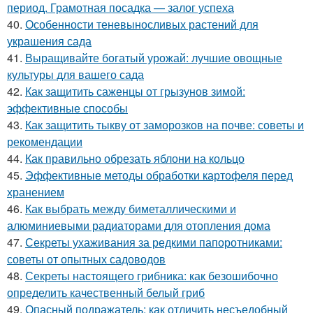
период. Грамотная посадка — залог успеха
40.
Особенности теневыносливых растений для
украшения сада
41.
Выращивайте богатый урожай: лучшие овощные
культуры для вашего сада
42.
Как защитить саженцы от грызунов зимой:
эффективные способы
43.
Как защитить тыкву от заморозков на почве: советы и
рекомендации
44.
Как правильно обрезать яблони на кольцо
45.
Эффективные методы обработки картофеля перед
хранением
46.
Как выбрать между биметаллическими и
алюминиевыми радиаторами для отопления дома
47.
Секреты ухаживания за редкими папоротниками:
советы от опытных садоводов
48.
Секреты настоящего грибника: как безошибочно
определить качественный белый гриб
49.
Опасный подражатель: как отличить несъедобный