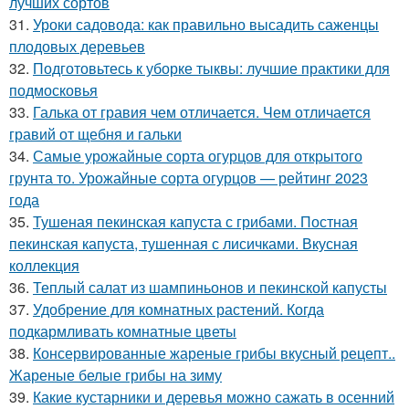
лучших сортов
31.
Уроки садовода: как правильно высадить саженцы
плодовых деревьев
32.
Подготовьтесь к уборке тыквы: лучшие практики для
подмосковья
33.
Галька от гравия чем отличается. Чем отличается
гравий от щебня и гальки
34.
Самые урожайные сорта огурцов для открытого
грунта то. Урожайные сорта огурцов — рейтинг 2023
года
35.
Тушеная пекинская капуста с грибами. Постная
пекинская капуста, тушенная с лисичками. Вкусная
коллекция
36.
Теплый салат из шампиньонов и пекинской капусты
37.
Удобрение для комнатных растений. Когда
подкармливать комнатные цветы
38.
Консервированные жареные грибы вкусный рецепт..
Жареные белые грибы на зиму
39.
Какие кустарники и деревья можно сажать в осенний