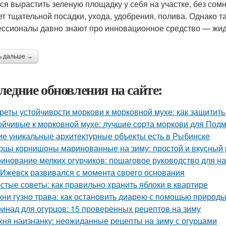
ся вырастить зеленую площадку у себя на участке, без сомн
ет тщательной посадки, ухода, удобрения, полива. Однако 
ссионалы давно знают про инновационное средство — жидк
ь дальше →
ледние обновления на сайте:
реты устойчивости моркови к морковной мухе: как защитит
ойчивые к морковной мухе: лучшие сорта моркови для Под
ие уникальные архитектурные объекты есть в Рыбинске
рцы корнишоны маринованные на зиму: простой и вкусный 
инование мелких огурчиков: пошаговое руководство для 
 Ижевск развивался с момента своего основания
стые советы: как правильно хранить яблоки в квартире
кни гузно трава: как остановить диарею с помощью природ
инад для огурцов: 15 проверенных рецептов на зиму
хня наизнанку: неожиданные рецепты на зиму с огурцами