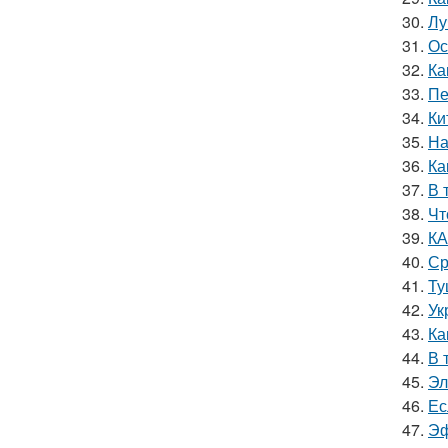
30.
Лу
31.
Ос
32.
Ка
33.
Пе
34.
Ки
35.
На
36.
Ка
37.
В 
38.
Чт
39.
КА
40.
Ср
41.
Ту
42.
Ук
43.
Ка
44.
В 
45.
Эл
46.
Ес
47.
Эф