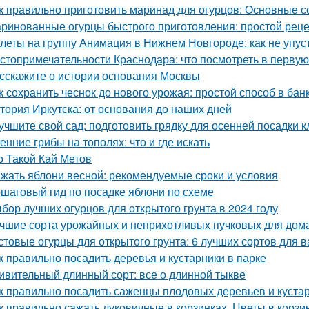
к правильно приготовить маринад для огурцов: Основные с
ринованные огурцы быстрого приготовления: простой рец
леты на группу Анимация в Нижнем Новгороде: как не упус
стопримечательности Краснодара: что посмотреть в первую
сскажите о истории основания Москвы
к сохранить чеснок до нового урожая: простой способ в бан
тория Иркутска: от основания до наших дней
учшите свой сад: подготовить грядку для осенней посадки 
енние грибы на тополях: что и где искать
о Такой Кай Метов
жать яблони весной: рекомендуемые сроки и условия
шаговый гид по посадке яблони по схеме
бор лучших огурцов для открытого грунта в 2024 году
чшие сорта урожайных и неприхотливых пучковых для дом
стовые огурцы для открытого грунта: 6 лучших сортов для 
к правильно посадить деревья и кустарники в парке
ивительный длинный сорт: все о длинной тыкве
к правильно посадить саженцы плодовых деревьев и куста
к правильно сажать луковичные в корзинках. Цветы в корзи