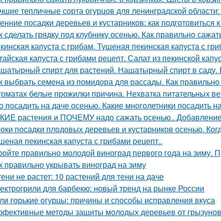
чшие тепличные сорта огурцов для ленинградской области:
енние посадки деревьев и кустарников: как подготовиться к
к сделать грядку под клубнику осенью. Как правильно сажат
кинская капуста с грибам. Тушеная пекинская капуста с гри
тайская капуста с грибами рецепт. Салат из пекинской капу
шатырный спирт для растений. Нашатырный спирт в саду. 
к выбрать семена из помидора для рассады. Как правильно
томатах белые прожилки причина. Нехватка питательных в
о посадить на даче осенью. Какие многолетники посадить 
КИЕ растения и ПОЧЕМУ надо сажать осенью.. Добавление 
оки посадки плодовых деревьев и кустарников осенью. Ког
шеная пекинская капуста с грибами рецепт..
ройте правильно молодой виноград первого года на зиму. 
к правильно укрывать виноград на зиму
тени не растет: 10 растений для тени на даче
ектрогрили для барбекю: новый тренд на рынке России
ли горькие огурцы: причины и способы исправления вкуса
фективные методы защиты молодых деревьев от грызуно