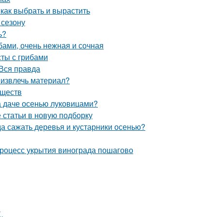
 как выбрать и вырастить
 сезону
ь?
бами, очень нежная и сочная
сты с грибами
Вся правда
 извлечь материал?
еществ
на даче осенью луковицами?
статьи в новую подборку
да сажать деревья и кустарники осенью?
Процесс укрытия винограда пошагово
в