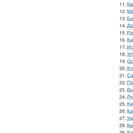
11.
Ка
12.
Ма
13.
Би
14.
До
15.
Ра
16.
Ка
17.
Ис
18.
Ул
19.
Ос
20.
Кт
21.
Са
22.
По
23.
Вы
24.
Лу
25.
Ку
26.
Ка
27.
Уд
28.
Ка
29.
Ка