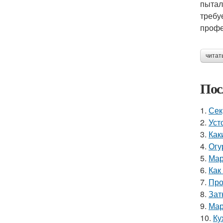
пытал
требу
профе
читат
Пос
1.
Сек
2.
Уст
3.
Как
4.
Огу
5.
Мар
6.
Как
7.
Про
8.
Зат
9.
Мар
10.
Ку