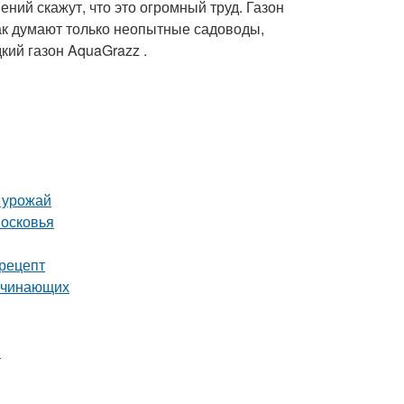
ений скажут, что это огромный труд. Газон
так думают только неопытные садоводы,
ий газон AquaGrazz .
ь урожай
московья
рецепт
начинающих
ы