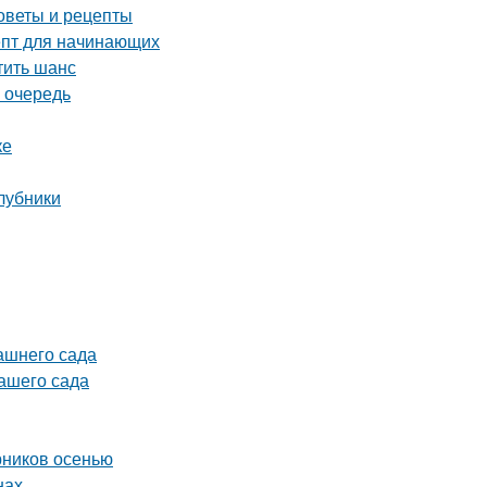
оветы и рецепты
епт для начинающих
тить шанс
 очередь
ке
клубники
ашнего сада
вашего сада
рников осенью
нах