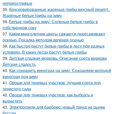
неприхотливые
35.
Консервированные жареные грибы вкусный рецепт..
Жареные белые грибы на зиму
36.
Белые грибы на зиму. Соленые белые грибы в
собственном соку
37.
Какие многолетние цветы сажают и пересаживают
осенью. Посадка методом деления осенью
38.
Как быстро растут белые грибы в лесу при разных
условиях. В каких лесах растут белые грибы
39.
Детская сладкая морковь. Описание сорта моркови
Детская сладость
40.
Как сохранить виноград на зиму. Сохраняем молодой
виноград под зиму
41.
Овощи для теневых участков: лучшие сорта для
тенистого сада
42.
Овощи для теневых участков: как выбрать и
вырастить
43.
Электрогрили для барбекю: новый тренд на рынке
России