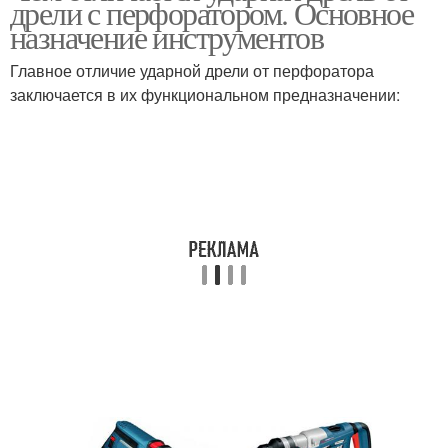
дрели с перфоратором. Основное
ударной дрели
назначение инструментов
Главное отличие ударной дрели от перфоратора
Профессиональные
заключается в их функциональном предназначении:
Дрель от перфоратора
дрели
Перфоратор от ударной
Разница между дрелью
дрели