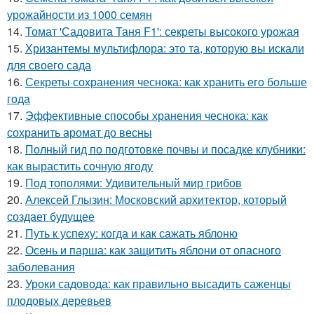
урожайности из 1000 семян
14.
Томат 'Садовита Таня F1': секреты высокого урожая
15.
Хризантемы мультифлора: это та, которую вы искали
для своего сада
16.
Секреты сохранения чеснока: как хранить его больше
года
17.
Эффективные способы хранения чеснока: как
сохранить аромат до весны
18.
Полный гид по подготовке почвы и посадке клубники:
как вырастить сочную ягоду
19.
Под тополями: Удивительный мир грибов
20.
Алексей Глызин: Московский архитектор, который
создает будущее
21.
Путь к успеху: когда и как сажать яблоню
22.
Осень и парша: как защитить яблони от опасного
заболевания
23.
Уроки садовода: как правильно высадить саженцы
плодовых деревьев