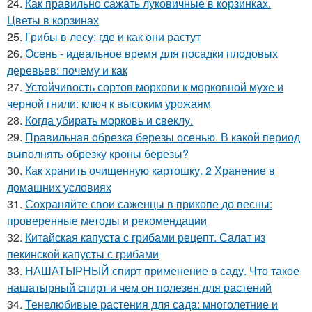
24.
Как правильно сажать луковичные в корзинках.
Цветы в корзинах
25.
Грибы в лесу: где и как они растут
26.
Осень - идеальное время для посадки плодовых
деревьев: почему и как
27.
Устойчивость сортов моркови к морковной мухе и
черной гнили: ключ к высоким урожаям
28.
Когда убирать морковь и свеклу.
29.
Правильная обрезка березы осенью. В какой период
выполнять обрезку кроны березы?
30.
Как хранить очищенную картошку. 2 Хранение в
домашних условиях
31.
Сохраняйте свои саженцы в прикопе до весны:
проверенные методы и рекомендации
32.
Китайская капуста с грибами рецепт. Салат из
пекинской капусты с грибами
33.
НАШАТЫРНЫЙ спирт применение в саду. Что такое
нашатырный спирт и чем он полезен для растений
34.
Тенелюбивые растения для сада: многолетние и