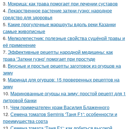
3.
Мокрица: как трава помогает при лечении суставов
4.
Лекарственное растение заткни гузно: народное
средство для здоровья
5.
Какие прогулочные маршруты вдоль реки Казанки
самые живописные
6.
Мелколепестник: полезные свойства сушёной травы и
её применение
7.
Эффективные рецепты народной медицины: как
трава 'Заткни гузно' помогает при простуде
8.
Вкусные и простые рецепты заготовок из огурцов на
зиму
9.
Маринад для огурцов: 15 проверенных рецептов на
зиму
10.
Маринованные огурцы на зиму: простой рецепт для 1
литровой банки
11.
Чем примечателен храм Василия Блаженного
12.
Семена томатов Seminis 'Таня F1': особенности и
преимущества сорта
13.
Семена томата 'Таня F1': как добиться высокой