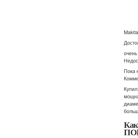
Makit
Досто
очень
Недос
Пока 
Комме
Купил
мощна
диаме
больш
Как
ПО