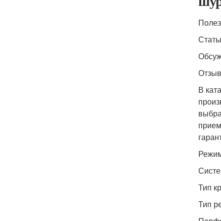
шур
Полез
Стать
Обсуж
Отзыв
В кат
произ
выбра
прием
гаран
Режим
Систе
Тип к
Тип р
Перфо