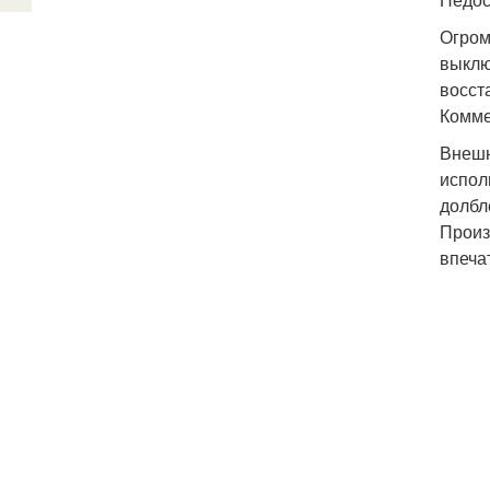
Огром
выклю
восст
Комме
Внешн
испол
долбл
Произ
впеча