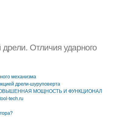
 дрели. Отличия ударного
рного механизма
нкцией дрели-шуруповерта
ОР: ПОВЫШЕННАЯ МОЩНОСТЬ И ФУНКЦИОНАЛ
ol-tech.ru
атора?