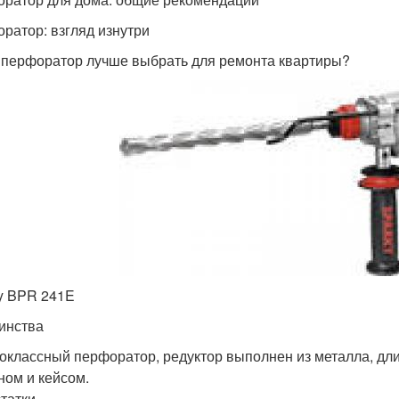
ратор: взгляд изнутри
 перфоратор лучше выбрать для ремонта квартиры?
y BPR 241E
инства
оклассный перфоратор, редуктор выполнен из металла, дли
ном и кейсом.
татки