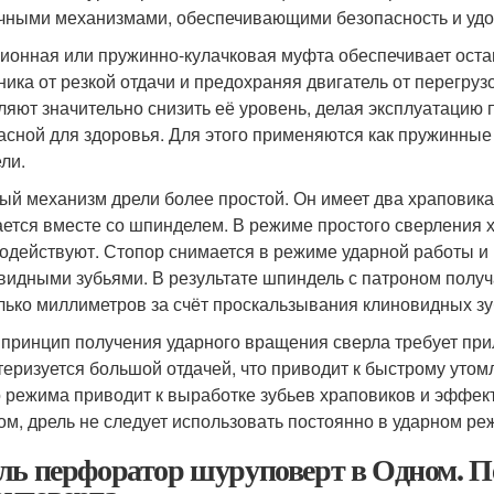
чными механизмами, обеспечивающими безопасность и удо
ионная или пружинно-кулачковая муфта обеспечивает оста
ника от резкой отдачи и предохраняя двигатель от перегру
ляют значительно снизить её уровень, делая эксплуатацию 
асной для здоровья. Для этого применяются как пружинные
ли.
ый механизм дрели более простой. Он имеет два храповика,
ется вместе со шпинделем. В режиме простого сверления 
одействуют. Стопор снимается в режиме ударной работы и 
видными зубьями. В результате шпиндель с патроном полу
лько миллиметров за счёт проскальзывания клиновидных зу
 принцип получения ударного вращения сверла требует при
теризуется большой отдачей, что приводит к быстрому уто
о режима приводит к выработке зубьев храповиков и эффек
ом, дрель не следует использовать постоянно в ударном ре
ль перфоратор шуруповерт в Одном. П