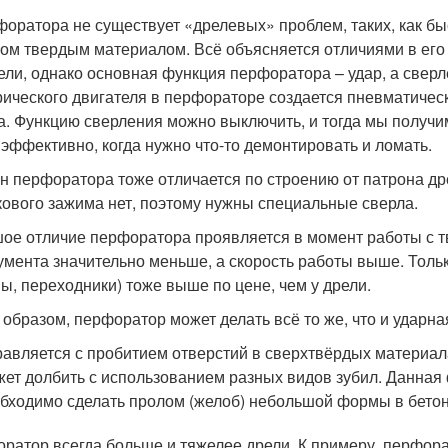
форатора не существует «дрелевых» проблем, таких, как б
ом твердым материалом. Всё объясняется отличиями в его к
рели, однако основная функция перфоратора – удар, а све
рического двигателя в перфораторе создается пневматичес
а. Функцию сверления можно выключить, и тогда мы получи
 эффективно, когда нужно что-то демонтировать и ломать.
н перфоратора тоже отличается по строению от патрона дре
кового зажима нет, поэтому нужны специальные сверла.
ое отличие перфоратора проявляется в момент работы с т
умента значительно меньше, а скорость работы выше. Тольк
ы, переходники) тоже выше по цене, чем у дрели.
 образом, перфоратор может делать всё то же, что и ударная
авляется с пробитием отверстий в сверхтвёрдых материала
ет долбить с использованием разных видов зубил. Данная ф
бходимо сделать пролом (желоб) небольшой формы в бето
ратор всегда больше и тяжелее дрели. К примеру, перфорато