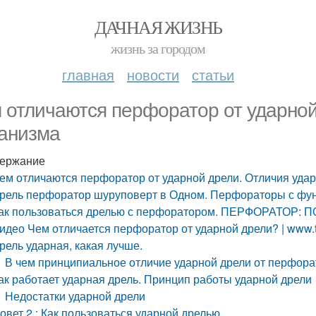
ДАЧНАЯ ЖИЗНЬ
жизнь за городом
главная
новости
статьи
 отличаются перфоратор от ударной
анизма
ержание
ем отличаются перфоратор от ударной дрели. Отличия уда
рель перфоратор шуруповерт в Одном. Перфораторы с фу
ак пользоваться дрелью с перфоратором. ПЕРФОРАТ
идео Чем отличается перфоратор от ударной дрели? | www.to
рель ударная, какая лучше.
В чем принципиальное отличие ударной дрели от перфор
ак работает ударная дрель. Принцип работы ударной дрели
Недостатки ударной дрели
овет 2 : Как пользоваться ударной дрелью