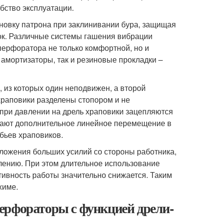
бство эксплуатации.
новку патрона при заклинивании бура, защищая
зок. Различные системы гашения вибрации
перфоратора не только комфортной, но и
 амортизаторы, так и резиновые прокладки –
 из которых один неподвижен, а второй
храповики разделены стопором и не
при давлении на дрель храповики зацепляются
чают дополнительное линейное перемещение в
бьев храповиков.
ложения больших усилий со стороны работника,
млению. При этом длительное использование
тивность работы значительно снижается. Таким
жиме.
ерфораторы с функцией дрели-