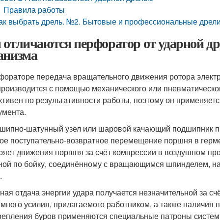
Правила работы
ак выбрать дрель. №2. Бытовые и профессиональные дрел
 отличаются перфоратор от ударной др
анизма
фораторе передача вращательного движения ротора электр
производится с помощью механического или пневматическог
тивен по результативности работы, поэтому он применяетс
умента.
шипно-шатунный узел или шаровой качающий подшипник пр
ое поступательно-возвратное перемещение поршня в герм
ряет движения поршня за счёт компрессии в воздушном про
ной по бойку, соединённому с вращающимся шпинделем, на
.
ная отдача энергии удара получается незначительной за с
много усилия, прилагаемого работником, а также наличия п
репления буров применяются специальные патроны систем