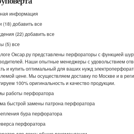
уповерта
ная информация
и (18) добавить все
дения (22) добавить все
ы (5) все
алоге Оксар.ру представлены перфораторы с функцией шур
водителей. Наши опытные менеджеры с удовольствием отве
ть и купить оптимальный для ваших нужд электроперфорат
лемой цене. Мы осуществляем доставку по Москве и в реги
тируем 100% оригинальность и качество продукции.
ы работы перфоратора
ма быстрой замены патрона перфоратора
репления бура перфоратора
еверса перфоратора
ратор для дома: общие рекомендации