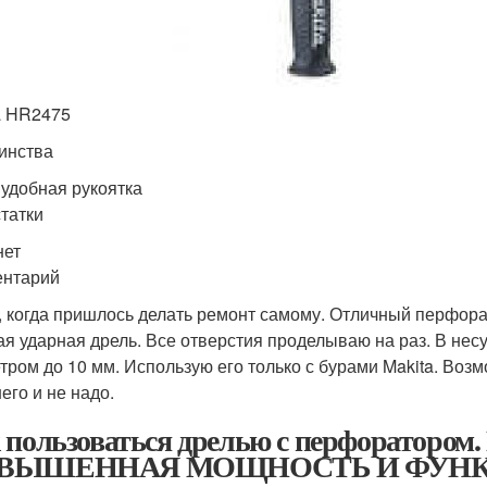
a HR2475
инства
 удобная рукоятка
татки
нет
нтарий
, когда пришлось делать ремонт самому. Отличный перфора
я ударная дрель. Все отверстия проделываю на раз. В нес
тром до 10 мм. Использую его только с бурами Makita. Воз
его и не надо.
 пользоваться дрелью с перфораторо
ВЫШЕННАЯ МОЩНОСТЬ И ФУН