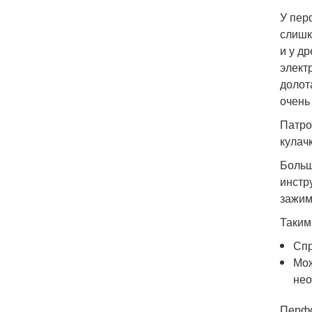
У пер
слишк
и у д
элект
долот
очень
Патро
кулач
Больш
инстр
зажим
Таким
Спр
Мож
нео
Перфо