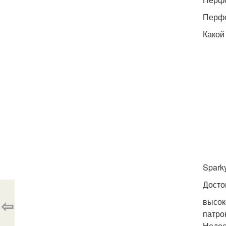
Перфо
Какой
Spark
Досто
⇦
высок
патро
Недос