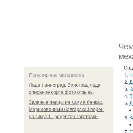
Чем
мех
Сод
Ч
Популярные материалы
Д
Лада т виноград. Виноград лада
К
описание сорта фото отзывы
В
Зеленые перцы на зиму в банках.
Д
Маринованный болгарский перец
на зиму: 11 рецептов заготовки
К
С