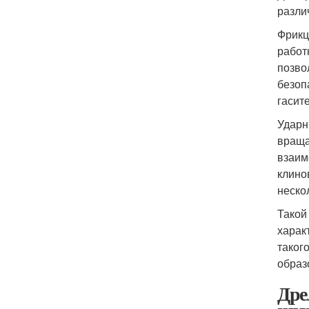
разли
Фрикц
работ
позво
безоп
гасите
Ударн
враща
взаим
клино
неско
Такой
харак
таког
образ
Дре