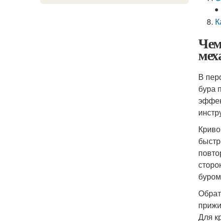
К
Чем
мех
В пер
бура 
эффек
инстр
Криво
быстр
повто
сторо
буром
Обрат
прижи
Для к