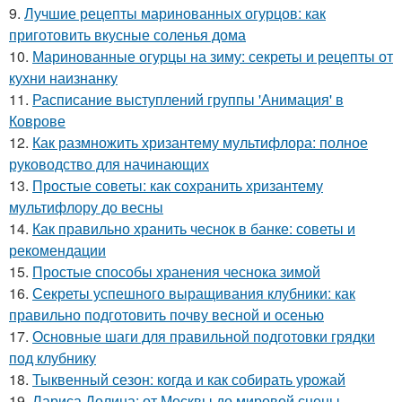
9.
Лучшие рецепты маринованных огурцов: как
приготовить вкусные соленья дома
10.
Маринованные огурцы на зиму: секреты и рецепты от
кухни наизнанку
11.
Расписание выступлений группы 'Анимация' в
Коврове
12.
Как размножить хризантему мультифлора: полное
руководство для начинающих
13.
Простые советы: как сохранить хризантему
мультифлору до весны
14.
Как правильно хранить чеснок в банке: советы и
рекомендации
15.
Простые способы хранения чеснока зимой
16.
Секреты успешного выращивания клубники: как
правильно подготовить почву весной и осенью
17.
Основные шаги для правильной подготовки грядки
под клубнику
18.
Тыквенный сезон: когда и как собирать урожай
19.
Лариса Долина: от Москвы до мировой сцены