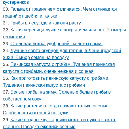
кустарников
30.
Галька от гравия чем отличается. Чем отличается
гравий от щебня и гальки
31.
Грибы в лесу: где и как они растут
32.
Какая черепица лучше с покрытием или нет. Размер и
геометрия
33.
Столовая ложка удобрений сколько грамм.
34.
Лучшие сорта огурцов для теплиц в Ленинградской
2022. Выбор семян на посадку
35.
Пекинская капуста с грибам. Тушеная пекинская
капуста с грибами, очень нежная и сочная
36.
Как приготовить пекинскую капусту с грибами.
Тушеная пекинская капуста с грибами
37.
Белые грибы на зиму. Соленые белые грибы в
собственном соку
38.
Какие растения всегда сажают только осенью.
Особенности осенней посадки
39.
Какие ягодные кустарники можно и нужно сажать
осенью. Посадка ежевики осенью