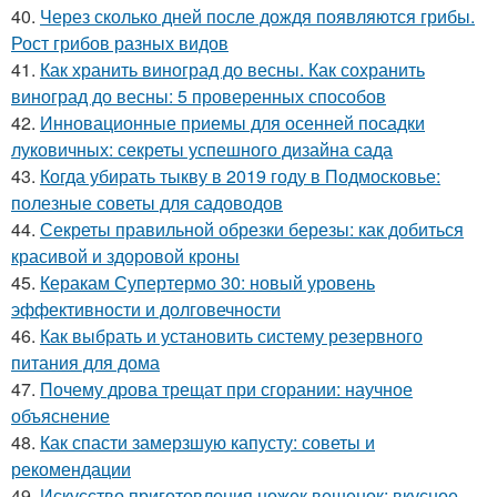
40.
Через сколько дней после дождя появляются грибы.
Рост грибов разных видов
41.
Как хранить виноград до весны. Как сохранить
виноград до весны: 5 проверенных способов
42.
Инновационные приемы для осенней посадки
луковичных: секреты успешного дизайна сада
43.
Когда убирать тыкву в 2019 году в Подмосковье:
полезные советы для садоводов
44.
Секреты правильной обрезки березы: как добиться
красивой и здоровой кроны
45.
Керакам Супертермо 30: новый уровень
эффективности и долговечности
46.
Как выбрать и установить систему резервного
питания для дома
47.
Почему дрова трещат при сгорании: научное
объяснение
48.
Как спасти замерзшую капусту: советы и
рекомендации
49.
Искусство приготовления ножек вешенок: вкусное