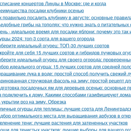
списание концертов Линды в Москве: где и когда
еимущества посадки клубники осенью
к правильно посадить клубнику в августе: основные правил
едобные грибы на тополях: что нужно знать о питательных 
ень - идеальное время для посадки яблони: почему это так и
урцы 2024: топ-3 сорта для вашего огорода
берите идеальный огурец: ТОП-30 лучших сортов
кройте для себя 15 лучших сортов и гибридов пучковых огу
берите идеальный огурец для своего огорода: проверенны
бор идеального огурца: 15 лучших сортов для средней пол
ращивание лука в воде: простой способ получить свежий л
ринованная стручковая фасоль на зиму: простой рецепт дл
дготовка посадочных ям для деревьев осенью: основные 
з подключить к дому. Какими способами газифицируют дома
 укрытии роз на зиму. Обрезка
личные огурцы для теплицы: лучшие сорта для Ленинградс
дбор оптимального места для выращивания арбузов в откр
еленение тени: лучшие растения для затененных участков
ощи для тенистых участков: лучшие выборы для вашего ог