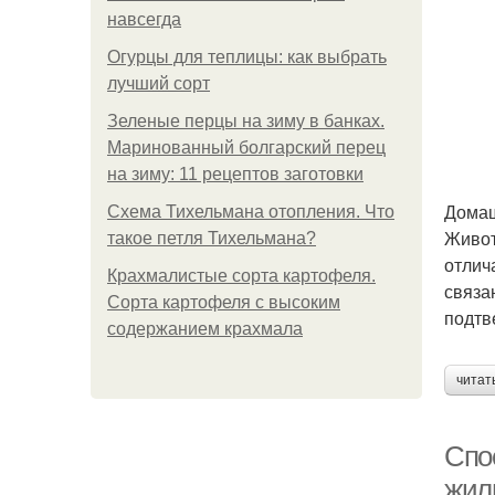
навсегда
Огурцы для теплицы: как выбрать
лучший сорт
Зеленые перцы на зиму в банках.
Маринованный болгарский перец
на зиму: 11 рецептов заготовки
Дома
Схема Тихельмана отопления. Что
Живот
такое петля Тихельмана?
отлич
Крахмалистые сорта картофеля.
связа
Сорта картофеля с высоким
подтв
содержанием крахмала
читат
Спо
жил