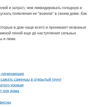
илий и затрат), чем ликвидировать голодную и
скать появления ее "воинов" в своем доме. Как
 которые в дом чаще всего и проникают незваные
тажной пеной еще до наступления сильных
ы и люки.
я начинающих
 сажать саженцы в открытый грунт
атого урожая
т для дома
 весны