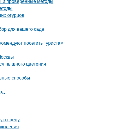
ты и проверенные методы
методы
щих огурцов
бор для вашего сада
комендуют посетить туристам
Москвы
ься пышного цветения
ивные способы
од
шую сцену
околения