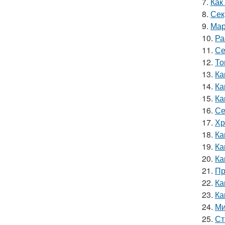
7.
Как
8.
Сек
9.
Мар
10.
Ра
11.
Се
12.
То
13.
Ка
14.
Ка
15.
Ка
16.
Се
17.
Хр
18.
Ка
19.
Ка
20.
Ка
21.
Пр
22.
Ка
23.
Ка
24.
Ми
25.
Ст