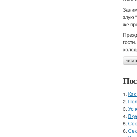
Заним
злую 
же пр
Прежд
гости
холод
читат
Пос
1.
Как
2.
Пол
3.
Усп
4.
Вку
5.
Сек
6.
Сек