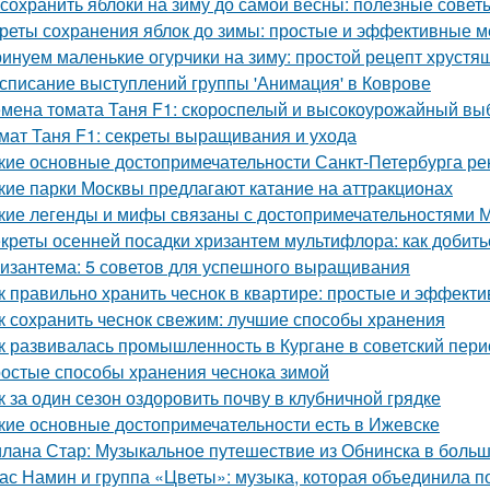
 сохранить яблоки на зиму до самой весны: полезные сове
реты сохранения яблок до зимы: простые и эффективные 
инуем маленькие огурчики на зиму: простой рецепт хрустя
списание выступлений группы 'Анимация' в Коврове
мена томата Таня F1: скороспелый и высокоурожайный вы
мат Таня F1: секреты выращивания и ухода
кие основные достопримечательности Санкт-Петербурга ре
кие парки Москвы предлагают катание на аттракционах
кие легенды и мифы связаны с достопримечательностями 
креты осенней посадки хризантем мультифлора: как добит
изантема: 5 советов для успешного выращивания
к правильно хранить чеснок в квартире: простые и эффект
к сохранить чеснок свежим: лучшие способы хранения
к развивалась промышленность в Кургане в советский пери
остые способы хранения чеснока зимой
к за один сезон оздоровить почву в клубничной грядке
кие основные достопримечательности есть в Ижевске
лана Стар: Музыкальное путешествие из Обнинска в боль
ас Намин и группа «Цветы»: музыка, которая объединила п