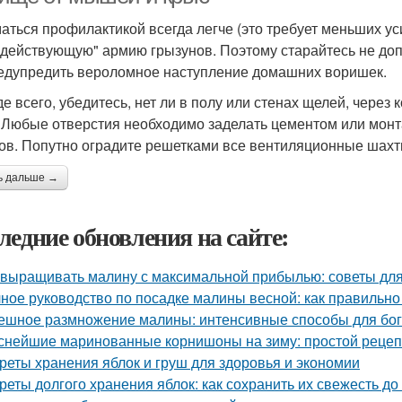
аться профилактикой всегда легче (это требует меньших ус
"действующую" армию грызунов. Поэтому старайтесь не допу
едупредить вероломное наступление домашних воришек.
е всего, убедитесь, нет ли в полу или стенах щелей, через
. Любые отверстия необходимо заделать цементом или мон
ов. Попутно оградите решетками все вентиляционные шахт
ь дальше →
ледние обновления на сайте:
 выращивать малину с максимальной прибылью: советы дл
ное руководство по посадке малины весной: как правильно
ешное размножение малины: интенсивные способы для бог
снейшие маринованные корнишоны на зиму: простой рецеп
реты хранения яблок и груш для здоровья и экономии
реты долгого хранения яблок: как сохранить их свежесть до