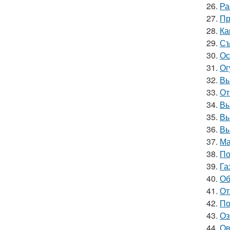
26.
Ра
27.
Пр
28.
Ка
29.
Съ
30.
Ос
31.
Ог
32.
Вы
33.
От
34.
Вы
35.
Вы
36.
Вы
37.
Ма
38.
По
39.
Га
40.
Об
41.
От
42.
По
43.
Оз
44.
Ов