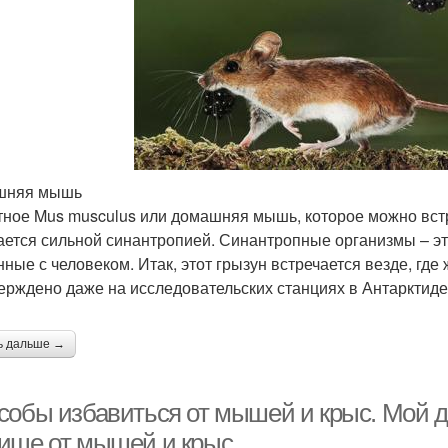
шняя мышь
ное Mus musculus или домашняя мышь, которое можно встре
ается сильной синантропией. Синантропные организмы – э
нные с человеком. Итак, этот грызун встречается везде, где
ерждено даже на исследовательских станциях в Антарктиде
ь дальше →
собы избавиться от мышей и крыс. Мой 
ище от мышей и крыс