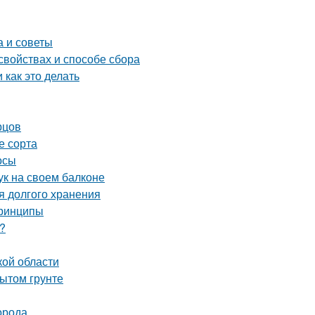
а и советы
свойствах и способе сбора
 как это делать
рцов
е сорта
осы
ук на своем балконе
я долгого хранения
принципы
?
кой области
ытом грунте
орода