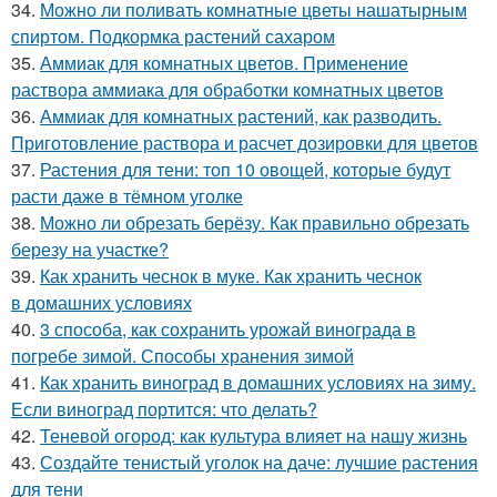
34.
Можно ли поливать комнатные цветы нашатырным
спиртом. Подкормка растений сахаром
35.
Аммиак для комнатных цветов. Применение
раствора аммиака для обработки комнатных цветов
36.
Аммиак для комнатных растений, как разводить.
Приготовление раствора и расчет дозировки для цветов
37.
Растения для тени: топ 10 овощей, которые будут
расти даже в тёмном уголке
38.
Можно ли обрезать берёзу. Как правильно обрезать
березу на участке?
39.
Как хранить чеснок в муке. Как хранить чеснок
в домашних условиях
40.
3 способа, как сохранить урожай винограда в
погребе зимой. Способы хранения зимой
41.
Как хранить виноград в домашних условиях на зиму.
Если виноград портится: что делать?
42.
Теневой огород: как культура влияет на нашу жизнь
43.
Создайте тенистый уголок на даче: лучшие растения
для тени