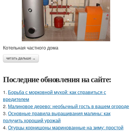
Котельная частного дома
читать дальше →
Последние обновления на сайте:
1.
Борьба с морковной мухой: как справиться с
вредителем
2.
Малиновое дерево: необычный гость в вашем огороде
3.
Основные правила выращивания малины: как
получить хороший урожай
4.
Огурцы корнишоны маринованные на зиму: простой