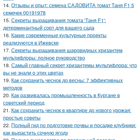
14.
Отзывы и опыт: семена САДОВИТА томат Таня F1 5
семечек 00191978
15.
Секреты выращивания томата 'Таня F1':
детерминантный сорт для вашего сада
16.
Какие современные культурные проекты
реализуются в Ижевске
17.
Секреты выращивания шаровидных хризантем
мультифлоры: полное руководство
18.
Самый главный секрет хризантемы мультифлора: что
вы не знали о этих цветах
19.
Как сохранить чеснок до весны: 7 эффективных
методов
20.
Как развивалась промышленность в Кургане в
советский период
21.
Как сохранить чеснок в квартире до нового урожая:
простые советы
22.
Полный гид по подготовке почвы и посадке клубники:
как вырастить сочную ягоду