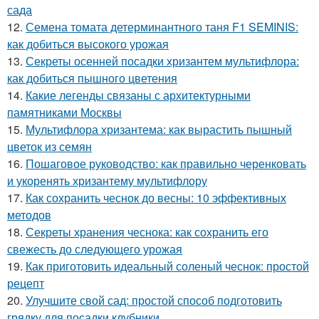
сада
12.
Семена томата детерминантного таня F1 SEMINIS:
как добиться высокого урожая
13.
Секреты осенней посадки хризантем мультифлора:
как добиться пышного цветения
14.
Какие легенды связаны с архитектурными
памятниками Москвы
15.
Мультифлора хризантема: как вырастить пышный
цветок из семян
16.
Пошаговое руководство: как правильно черенковать
и укоренять хризантему мультифлору
17.
Как сохранить чеснок до весны: 10 эффективных
методов
18.
Секреты хранения чеснока: как сохранить его
свежесть до следующего урожая
19.
Как приготовить идеальный соленый чеснок: простой
рецепт
20.
Улучшите свой сад: простой способ подготовить
грядку для посадки клубники