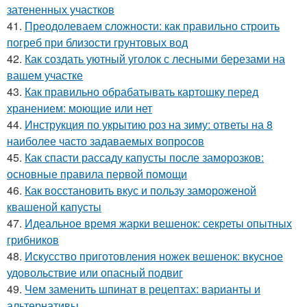
затененных участков
41.
Преодолеваем сложности: как правильно строить
погреб при близости грунтовых вод
42.
Как создать уютный уголок с лесными березами на
вашем участке
43.
Как правильно обрабатывать картошку перед
хранением: моющие или нет
44.
Инструкция по укрытию роз на зиму: ответы на 8
наиболее часто задаваемых вопросов
45.
Как спасти рассаду капусты после заморозков:
основные правила первой помощи
46.
Как восстановить вкус и пользу замороженой
квашеной капусты
47.
Идеальное время жарки вешенок: секреты опытных
грибников
48.
Искусство приготовления ножек вешенок: вкусное
удовольствие или опасный подвиг
49.
Чем заменить шпинат в рецептах: варианты и
альтернативы