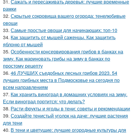
31.
Сажать и пересаживать деревья: лучшие временные
рамки
32.
Скрытые сокровища вашего огорода: тенелюбивые
овощи
33.
Самые простые овощи для начинающих: топ-10
34.
Как защитить от мышей саженцы. Как защитить
яблоню от мышей
35.
Особенности консервирования грибов в банках на
зиму. Как мариновать грибы на зиму в банках по
простому рецепту
36.
46 ЛУЧШИХ съедобных лесных грибов 2023. 54
лучших грибных места в Подмосковье на сегодня по
всем направлениям
37.
Как хранить виноград в домашних условиях на зиму.
Если виноград портится: что делать?
38.
Расти фрукты и ягоды в тени: советы и рекомендации
39.
Создайте тенистый уголок на даче: лучшие растения
для тени
40.
В тени и цветущие: лучшие огородные культуры для