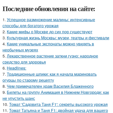
Последние обновления на сайте:
1.
Успешное размножение малины: интенсивные
способы для богатого урожая
2.
Какие мифы о Москве до сих пор существуют
3.
Культурная жизнь Москвы: музеи, театры и фестивали
4.
Какие уникальные экспонаты можно увидеть в
необычных музеях
5.
Лекарственное растение заткни гузно: народное
средство для здоровья
6.
Headlines:
7.
Традиционные шпики: как я начала мариновать
огурцы по старому рецепту
8.
Чем примечателен храм Василия Блаженного
9.
Билеты на группу Анимация в Нижнем Новгороде: как
не упустить шанс
10.
Томат 'Садовита Таня F1': секреты высокого урожая
11.
Томат Татьяна и Таня F1: двойная удача для вашего