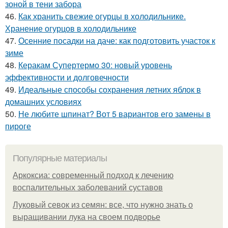
зоной в тени забора
46.
Как хранить свежие огурцы в холодильнике.
Хранение огурцов в холодильнике
47.
Осенние посадки на даче: как подготовить участок к
зиме
48.
Керакам Супертермо 30: новый уровень
эффективности и долговечности
49.
Идеальные способы сохранения летних яблок в
домашних условиях
50.
Не любите шпинат? Вот 5 вариантов его замены в
пироге
Популярные материалы
Аркоксиа: современный подход к лечению
воспалительных заболеваний суставов
Луковый севок из семян: все, что нужно знать о
выращивании лука на своем подворье