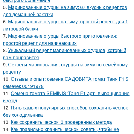
5.
Маринованные огурцы на зиму: 67 вкусных рецептов
для домашней закатки
6.
Маринованные огурцы на зиму: простой рецепт для 1
литровой банки
7.
Маринованные огурцы быстрого приготовления:
простой рецепт для начинающих
8.
Уникальный рецепт маринованных огурцов, который
вам понравится
9.
Секреты маринования: огурцы на зиму по семейному
рецепту
10.
Отзывы и опыт: семена САДОВИТА томат Таня F1 5
семечек 00191978
11.
Семена томата SEMINIS 'Таня F1 арт': выращивание
и уход
12.
Пять самых популярных способов сохранить чеснок
без холодильника
13.
Как сохранить чеснок: 3 проверенных метода
14.
Как правильно хранить чеснок: советы, чтобы не