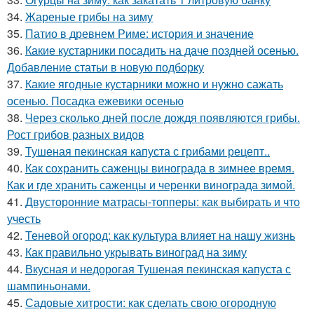
34.
Жареные грибы на зиму
35.
Патио в древнем Риме: история и значение
36.
Какие кустарники посадить на даче поздней осенью.
Добавление статьи в новую подборку
37.
Какие ягодные кустарники можно и нужно сажать
осенью. Посадка ежевики осенью
38.
Через сколько дней после дождя появляются грибы.
Рост грибов разных видов
39.
Тушеная пекинская капуста с грибами рецепт..
40.
Как сохранить саженцы винограда в зимнее время.
Как и где хранить саженцы и черенки винограда зимой.
41.
Двусторонние матрасы-топперы: как выбирать и что
учесть
42.
Теневой огород: как культура влияет на нашу жизнь
43.
Как правильно укрывать виноград на зиму
44.
Вкусная и недорогая Тушеная пекинская капуста с
шампиньонами.
45.
Садовые хитрости: как сделать свою огородную