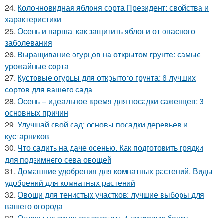
24.
Колонновидная яблоня сорта Президент: свойства и
характеристики
25.
Осень и парша: как защитить яблони от опасного
заболевания
26.
Выращивание огурцов на открытом грунте: самые
урожайные сорта
27.
Кустовые огурцы для открытого грунта: 6 лучших
сортов для вашего сада
28.
Осень – идеальное время для посадки саженцев: 3
основных причин
29.
Улучшай свой сад: основы посадки деревьев и
кустарников
30.
Что садить на даче осенью. Как подготовить грядки
для подзимнего сева овощей
31.
Домашние удобрения для комнатных растений. Виды
удобрений для комнатных растений
32.
Овощи для тенистых участков: лучшие выборы для
вашего огорода
33.
Огурцы на зиму: как закатать 1 литровую банку