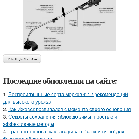
читать дальше →
Последние обновления на сайте:
1.
Беспроигрышные сорта моркови: 12 рекомендаций
для высокого урожая
2.
Как Ижевск развивался с момента своего основания
3.
Секреты сохранения яблок до зимы: простые и
эффективные методы
4.
Трава от поноса: как заваривать 'заткни гузно' для
быстрого облегчения