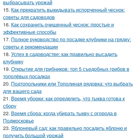
выбрасывать урожай
15.
Как прекратить выкидывать испорченный чеснок:
советы для садоводов
16.
Как сохранить очищенный чеснок: простые и
эффективные способы
17.
Полное руководство по посадке клубники на грядку:
советы и рекомендации
18.
Успех в садоводстве: как правильно высадить
клубнику
19.
Открытие для грибников: топ 5 съедобных грибов в
тополёвых посадках
20.
Подтопольники или Тополиная рядовка: что выбрать
для вашего сада
21.
Время уборки: как определить, что тыква готова к
сбору
22.
Время сбора: когда убирать тыкву с огорода в
Подмосковье
23.
Яблоневый сад: как правильно посадить яблоню и
получить большой урожай