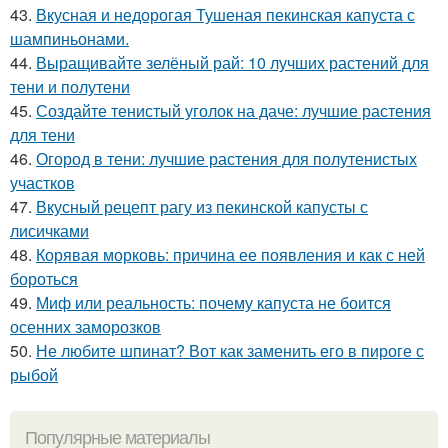
43.
Вкусная и недорогая Тушеная пекинская капуста с
шампиньонами.
44.
Выращивайте зелёный рай: 10 лучших растений для
тени и полутени
45.
Создайте тенистый уголок на даче: лучшие растения
для тени
46.
Огород в тени: лучшие растения для полутенистых
участков
47.
Вкусный рецепт рагу из пекинской капусты с
лисичками
48.
Корявая морковь: причина ее появления и как с ней
бороться
49.
Миф или реальность: почему капуста не боится
осенних заморозков
50.
Не любите шпинат? Вот как заменить его в пироге с
рыбой
Популярные материалы