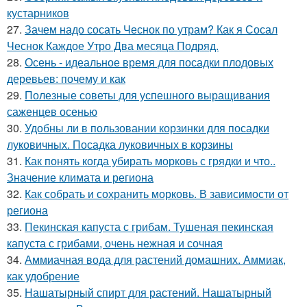
кустарников
27.
Зачем надо сосать Чеснок по утрам? Как я Сосал
Чеснок Каждое Утро Два месяца Подряд.
28.
Осень - идеальное время для посадки плодовых
деревьев: почему и как
29.
Полезные советы для успешного выращивания
саженцев осенью
30.
Удобны ли в пользовании корзинки для посадки
луковичных. Посадка луковичных в корзины
31.
Как понять когда убирать морковь с грядки и что..
Значение климата и региона
32.
Как собрать и сохранить морковь. В зависимости от
региона
33.
Пекинская капуста с грибам. Тушеная пекинская
капуста с грибами, очень нежная и сочная
34.
Аммиачная вода для растений домашних. Аммиак,
как удобрение
35.
Нашатырный спирт для растений. Нашатырный