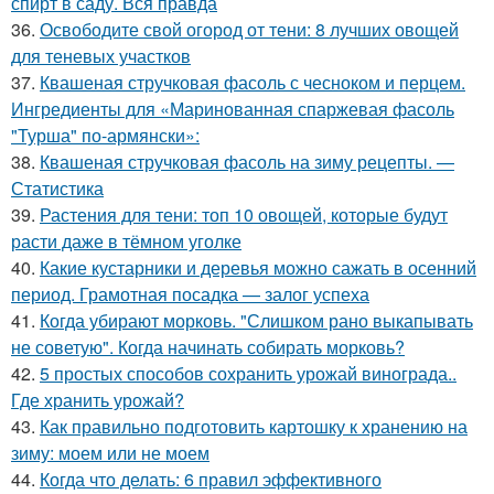
спирт в саду. Вся правда
36.
Освободите свой огород от тени: 8 лучших овощей
для теневых участков
37.
Квашеная стручковая фасоль с чесноком и перцем.
Ингредиенты для «Маринованная спаржевая фасоль
"Турша" по-армянски»:
38.
Квашеная стручковая фасоль на зиму рецепты. —
Статистика
39.
Растения для тени: топ 10 овощей, которые будут
расти даже в тёмном уголке
40.
Какие кустарники и деревья можно сажать в осенний
период. Грамотная посадка — залог успеха
41.
Когда убирают морковь. "Слишком рано выкапывать
не советую". Когда начинать собирать морковь?
42.
5 простых способов сохранить урожай винограда..
Где хранить урожай?
43.
Как правильно подготовить картошку к хранению на
зиму: моем или не моем
44.
Когда что делать: 6 правил эффективного