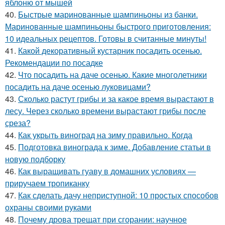
яблоню от мышей
40.
Быстрые маринованные шампиньоны из банки.
Маринованные шампиньоны быстрого приготовления:
10 идеальных рецептов. Готовы в считанные минуты!
41.
Какой декоративный кустарник посадить осенью.
Рекомендации по посадке
42.
Что посадить на даче осенью. Какие многолетники
посадить на даче осенью луковицами?
43.
Сколько растут грибы и за какое время вырастают в
лесу. Через сколько времени вырастают грибы после
среза?
44.
Как укрыть виноград на зиму правильно. Когда
45.
Подготовка винограда к зиме. Добавление статьи в
новую подборку
46.
Как выращивать гуаву в домашних условиях —
приручаем тропиканку
47.
Как сделать дачу неприступной: 10 простых способов
охраны своими руками
48.
Почему дрова трещат при сгорании: научное