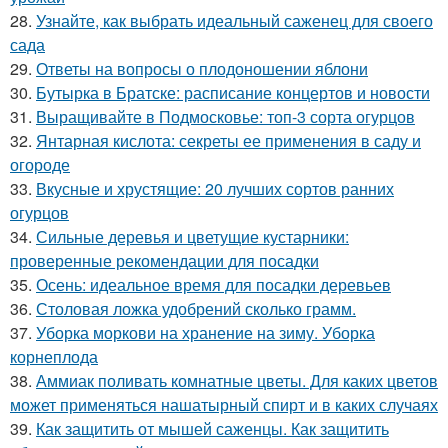
28.
Узнайте, как выбрать идеальный саженец для своего
сада
29.
Ответы на вопросы о плодоношении яблони
30.
Бутырка в Братске: расписание концертов и новости
31.
Выращивайте в Подмосковье: топ-3 сорта огурцов
32.
Янтарная кислота: секреты ее применения в саду и
огороде
33.
Вкусные и хрустящие: 20 лучших сортов ранних
огурцов
34.
Сильные деревья и цветущие кустарники:
проверенные рекомендации для посадки
35.
Осень: идеальное время для посадки деревьев
36.
Столовая ложка удобрений сколько грамм.
37.
Уборка моркови на хранение на зиму. Уборка
корнеплода
38.
Аммиак поливать комнатные цветы. Для каких цветов
может применяться нашатырный спирт и в каких случаях
39.
Как защитить от мышей саженцы. Как защитить