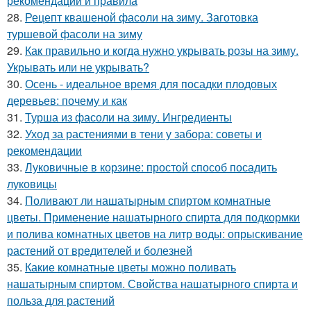
рекомендации и правила
28.
Рецепт квашеной фасоли на зиму. Заготовка
туршевой фасоли на зиму
29.
Как правильно и когда нужно укрывать розы на зиму.
Укрывать или не укрывать?
30.
Осень - идеальное время для посадки плодовых
деревьев: почему и как
31.
Турша из фасоли на зиму. Ингредиенты
32.
Уход за растениями в тени у забора: советы и
рекомендации
33.
Луковичные в корзине: простой способ посадить
луковицы
34.
Поливают ли нашатырным спиртом комнатные
цветы. Применение нашатырного спирта для подкормки
и полива комнатных цветов на литр воды: опрыскивание
растений от вредителей и болезней
35.
Какие комнатные цветы можно поливать
нашатырным спиртом. Свойства нашатырного спирта и
польза для растений