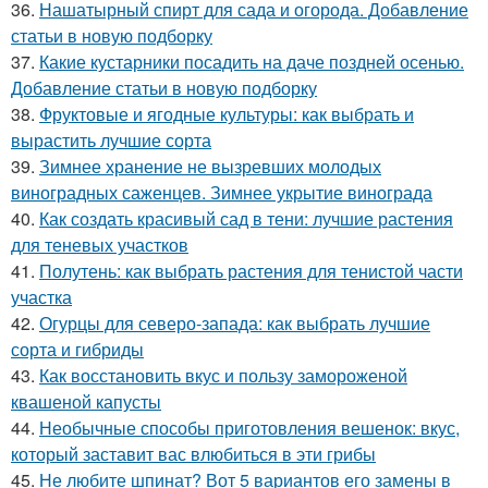
36.
Нашатырный спирт для сада и огорода. Добавление
статьи в новую подборку
37.
Какие кустарники посадить на даче поздней осенью.
Добавление статьи в новую подборку
38.
Фруктовые и ягодные культуры: как выбрать и
вырастить лучшие сорта
39.
Зимнее хранение не вызревших молодых
виноградных саженцев. Зимнее укрытие винограда
40.
Как создать красивый сад в тени: лучшие растения
для теневых участков
41.
Полутень: как выбрать растения для тенистой части
участка
42.
Огурцы для северо-запада: как выбрать лучшие
сорта и гибриды
43.
Как восстановить вкус и пользу замороженой
квашеной капусты
44.
Необычные способы приготовления вешенок: вкус,
который заставит вас влюбиться в эти грибы
45.
Не любите шпинат? Вот 5 вариантов его замены в