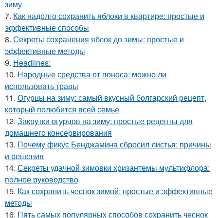
зиму
7.
Как надолго сохранить яблоки в квартире: простые и
эффективные способы
8.
Секреты сохранения яблок до зимы: простые и
эффективные методы
9.
Headlines:
10.
Народные средства от поноса: можно ли
использовать травы
11.
Огурцы на зиму: самый вкусный болгарский рецепт,
который полюбится всей семье
12.
Закрутки огурцов на зиму: простые рецепты для
домашнего консервирования
13.
Почему фикус Бенджамина сбросил листья: причины
и решения
14.
Секреты удачной зимовки хризантемы мультифлора:
полное руководство
15.
Как сохранить чеснок зимой: простые и эффективные
методы
16.
Пять самых популярных способов сохранить чеснок