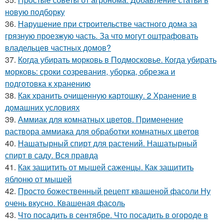
новую подборку
36.
Нарушение при строительстве частного дома за
грязную проезжую часть. За что могут оштрафовать
владельцев частных домов?
37.
Когда убирать морковь в Подмосковье. Когда убирать
морковь: сроки созревания, уборка, обрезка и
подготовка к хранению
38.
Как хранить очищенную картошку. 2 Хранение в
домашних условиях
39.
Аммиак для комнатных цветов. Применение
раствора аммиака для обработки комнатных цветов
40.
Нашатырный спирт для растений. Нашатырный
спирт в саду. Вся правда
41.
Как защитить от мышей саженцы. Как защитить
яблоню от мышей
42.
Просто божественный рецепт квашеной фасоли Ну
очень вкусно. Квашеная фасоль
43.
Что посадить в сентябре. Что посадить в огороде в