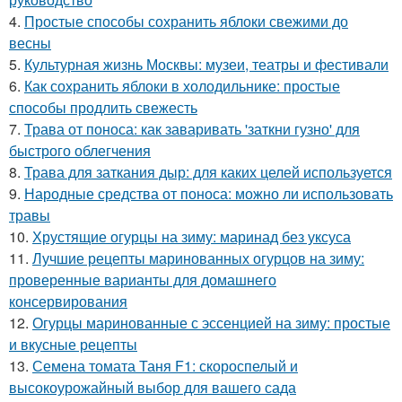
4.
Простые способы сохранить яблоки свежими до
весны
5.
Культурная жизнь Москвы: музеи, театры и фестивали
6.
Как сохранить яблоки в холодильнике: простые
способы продлить свежесть
7.
Трава от поноса: как заваривать 'заткни гузно' для
быстрого облегчения
8.
Трава для заткания дыр: для каких целей используется
9.
Народные средства от поноса: можно ли использовать
травы
10.
Хрустящие огурцы на зиму: маринад без уксуса
11.
Лучшие рецепты маринованных огурцов на зиму:
проверенные варианты для домашнего
консервирования
12.
Огурцы маринованные с эссенцией на зиму: простые
и вкусные рецепты
13.
Семена томата Таня F1: скороспелый и
высокоурожайный выбор для вашего сада