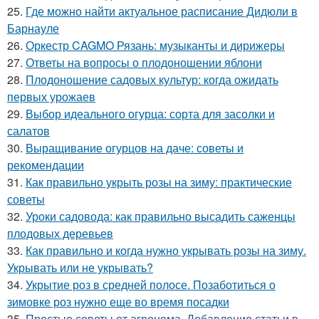
25.
Где можно найти актуальное расписание Дидюли в
Барнауле
26.
Оркестр CAGMO Рязань: музыканты и дирижеры
27.
Ответы на вопросы о плодоношении яблони
28.
Плодоношение садовых культур: когда ожидать
первых урожаев
29.
Выбор идеального огурца: сорта для засолки и
салатов
30.
Выращивание огурцов на даче: советы и
рекомендации
31.
Как правильно укрыть розы на зиму: практические
советы
32.
Уроки садовода: как правильно высадить саженцы
плодовых деревьев
33.
Как правильно и когда нужно укрывать розы на зиму.
Укрывать или не укрывать?
34.
Укрытие роз в средней полосе. Позаботиться о
зимовке роз нужно еще во время посадки
35.
Простые советы от агронома. Добавление статьи в