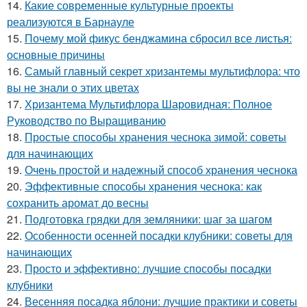
14.
Какие современные культурные проекты
реализуются в Барнауле
15.
Почему мой фикус бенджамина сбросил все листья:
основные причины
16.
Самый главный секрет хризантемы мультифлора: что
вы не знали о этих цветах
17.
Хризантема Мультифлора Шаровидная: Полное
Руководство по Выращиванию
18.
Простые способы хранения чеснока зимой: советы
для начинающих
19.
Очень простой и надежный способ хранения чеснока
20.
Эффективные способы хранения чеснока: как
сохранить аромат до весны
21.
Подготовка грядки для земляники: шаг за шагом
22.
Особенности осенней посадки клубники: советы для
начинающих
23.
Просто и эффективно: лучшие способы посадки
клубники
24.
Весенняя посадка яблони: лучшие практики и советы