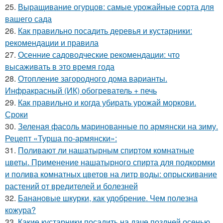
25.
Выращивание огурцов: самые урожайные сорта для
вашего сада
26.
Как правильно посадить деревья и кустарники:
рекомендации и правила
27.
Осенние садоводческие рекомендации: что
высаживать в это время года
28.
Отопление загородного дома варианты.
Инфракрасный (ИК) обогреватель + печь
29.
Как правильно и когда убирать урожай моркови.
Сроки
30.
Зеленая фасоль маринованные по армянски на зиму.
Рецепт «Турша по-армянски»:
31.
Поливают ли нашатырным спиртом комнатные
цветы. Применение нашатырного спирта для подкормки
и полива комнатных цветов на литр воды: опрыскивание
растений от вредителей и болезней
32.
Банановые шкурки, как удобрение. Чем полезна
кожура?
33.
Какие кустарники посадить на даче поздней осенью.