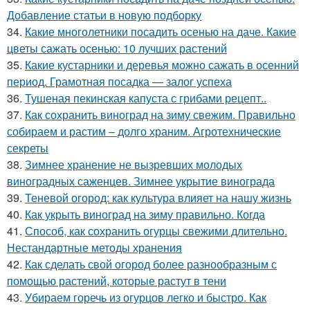
Добавление статьи в новую подборку
34.
Какие многолетники посадить осенью на даче. Какие
цветы сажать осенью: 10 лучших растений
35.
Какие кустарники и деревья можно сажать в осенний
период. Грамотная посадка — залог успеха
36.
Тушеная пекинская капуста с грибами рецепт..
37.
Как сохранить виноград на зиму свежим. Правильно
собираем и растим – долго храним. Агротехнические
секреты
38.
Зимнее хранение не вызревших молодых
виноградных саженцев. Зимнее укрытие винограда
39.
Теневой огород: как культура влияет на нашу жизнь
40.
Как укрыть виноград на зиму правильно. Когда
41.
Способ, как сохранить огурцы свежими длительно.
Нестандартные методы хранения
42.
Как сделать свой огород более разнообразным с
помощью растений, которые растут в тени
43.
Убираем горечь из огурцов легко и быстро. Как