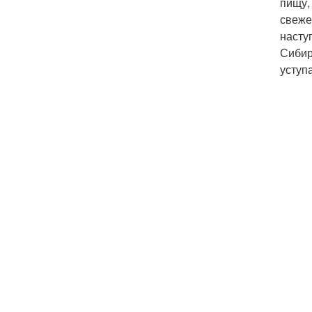
пищу,
свеже
насту
Сибир
уступ