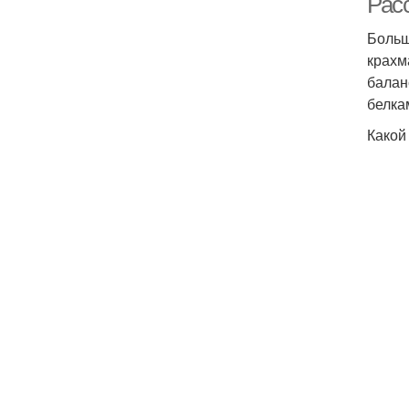
Рас
Больш
крахм
балан
белка
Какой