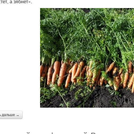
тет, а зябнет».
ь дальше →