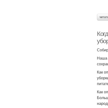
читат
Когд
убо
Собир
Наша 
сохра
Как о
уборк
питат
Как о
Больш
народ