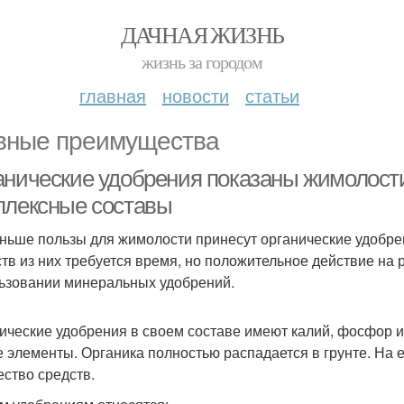
ДАЧНАЯ ЖИЗНЬ
жизнь за городом
главная
новости
статьи
вные преимущества
анические удобрения показаны жимолости
плексные составы
ньше пользы для жимолости принесут органические удобр
тв из них требуется время, но положительное действие на 
ьзовании минеральных удобрений.
ические удобрения в своем составе имеют калий, фосфор и
е элементы. Органика полностью распадается в грунте. На
ество средств.