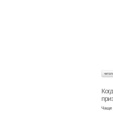
читат
Когд
при
Чаще 