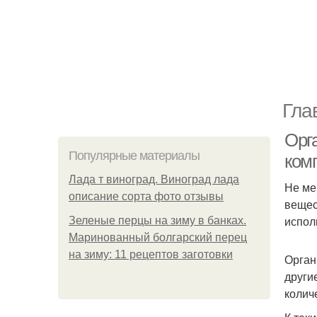
Гла
Орг
Популярные материалы
ком
Лада т виноград. Виноград лада
Не ме
описание сорта фото отзывы
вещес
испол
Зеленые перцы на зиму в банках.
Маринованный болгарский перец
на зиму: 11 рецептов заготовки
Орган
други
колич