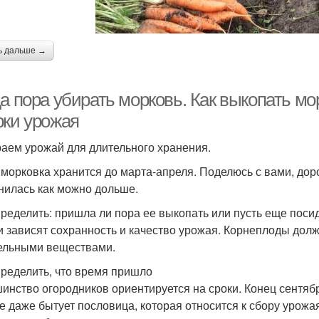
ь дальше →
а пора убирать морковь. Как выкопать м
рки урожая
аем урожай для длительного хранения.
морковка хранится до марта-апреля. Поделюсь с вами, дорог
нилась как можно дольше.
пределить: пришла ли пора ее выкопать или пусть еще посид
и зависят сохранность и качество урожая. Корнеплоды до
ельными веществами.
пределить, что время пришло
инство огородников ориентируется на сроки. Конец сентя
е даже бытует пословица, которая относится к сбору урожая