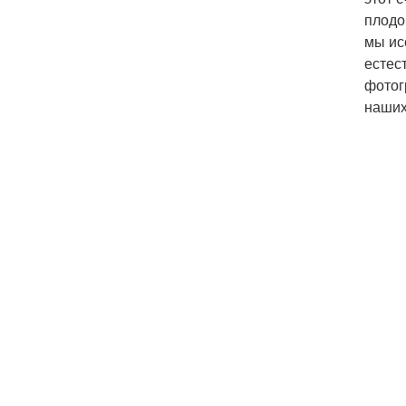
плодо
мы ис
естес
фотог
наших