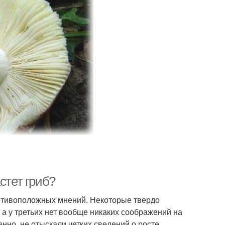
стет гриб?
о­тивоположных мнений. Некоторые твердо
, а у третьих нет вообще никаких соображений на
ранно, не отыскали четких сведений о росте