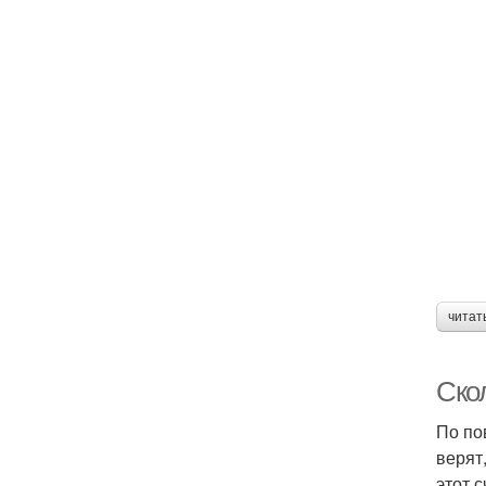
читат
Скол
По по
верят
этот с