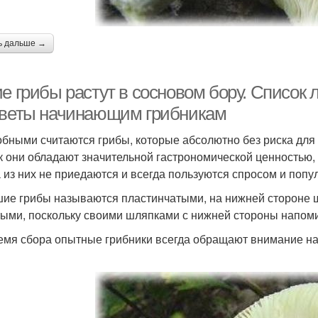
ь дальше →
ие грибы растут в сосновом бору. Список
оветы начинающим грибникам
бными считаются грибы, которые абсолютно без риска для 
ак они обладают значительной гастрономической ценностью,
 из них не приедаются и всегда пользуются спросом и попу
ие грибы называются пластинчатыми, на нижней стороне ш
тыми, поскольку своими шляпками с нижней стороны напоми
емя сбора опытные грибники всегда обращают внимание на о