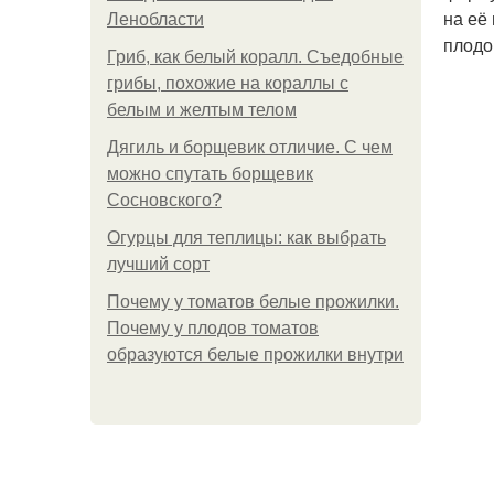
на её
Ленобласти
плодо
Гриб, как белый коралл. Съедобные
грибы, похожие на кораллы с
белым и желтым телом
Дягиль и борщевик отличие. С чем
можно спутать борщевик
Сосновского?
Огурцы для теплицы: как выбрать
лучший сорт
Почему у томатов белые прожилки.
Почему у плодов томатов
образуются белые прожилки внутри