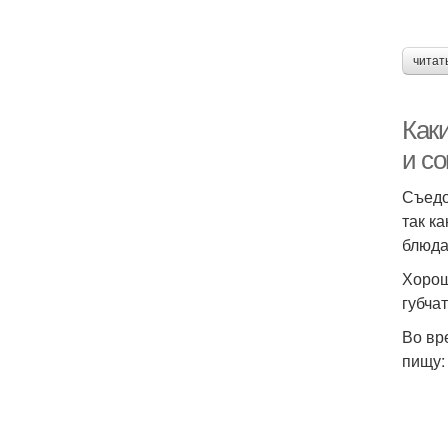
читат
Как
и с
Съедо
так к
блюда
Хорош
губча
Во вр
пищу: