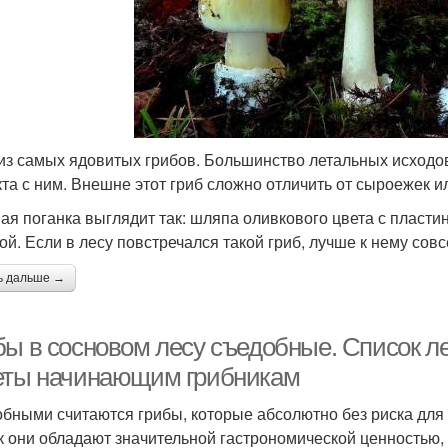
из самых ядовитых грибов. Большинство летальных исходов 
кта с ним. Внешне этот гриб сложно отличить от сыроежек 
ая поганка выглядит так: шляпа оливкового цвета с пласти
ой. Если в лесу повстречался такой гриб, лучше к нему совс
ь дальше →
бы в сосновом лесу съедобные. Список л
еты начинающим грибникам
бными считаются грибы, которые абсолютно без риска для 
ак они обладают значительной гастрономической ценностью,