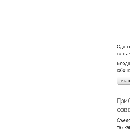
Один 
конта
Бледн
юбочк
читат
Гри
сов
Съедо
так к