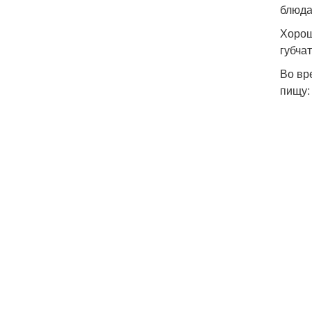
блюда
Хорош
губча
Во вр
пищу: