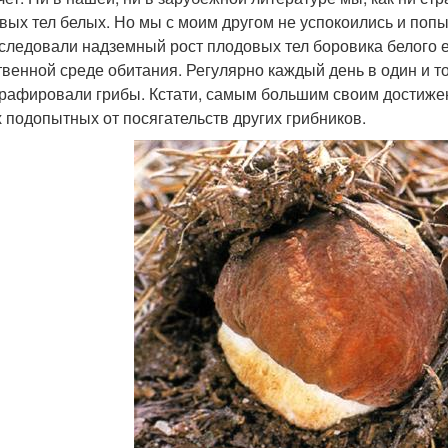
вых тел белых. Но мы с моим другом не успокоились и попыта
следовали надземный рост плодовых тел боровика белого 
твенной среде обитания. Ре­гулярно каждый день в один и то
рафировали грибы. Кстати, самым большим своим достиже­н
 подопытных от посягательств других грибников.