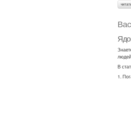
читат
Вас
Ядо
Знает
людей
В ста
1. По