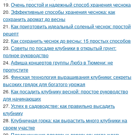
19.
Очень простой и надежный способ хранения чеснока
20.
Эффективные способы хранения чеснока: как
сохранить аромат до весны
21.
Как приготовить идеальный соленый чеснок: простой
рецепт
22.
Как сохранить чеснок до весны: 15 простых способов
23.
Советы по посадке клубники в открытый грунт:
полное руководство
24.
Афиша концертов группы Любэ в Тюмени: не
пропустите
25.
Финская технология выращивания клубники: секреты
высоких грядок для богатого урожая
26.
Как посадить клубнику весной: простое руководство
для начинающих
27.
Успех в садоводстве: как правильно высадить
клубнику
28.
Клубничная горка: как вырастить много клубники на
своем участке
29.
Плодоношение плодовых деревьев: когда ждать