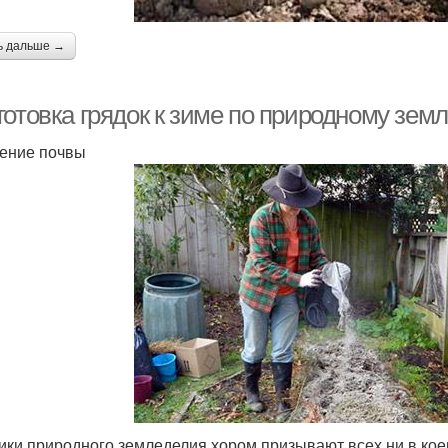
ь дальше →
отовка грядок к зиме по природному земл
ение почвы
ики природного земледелия хором призывают всех ни в коем