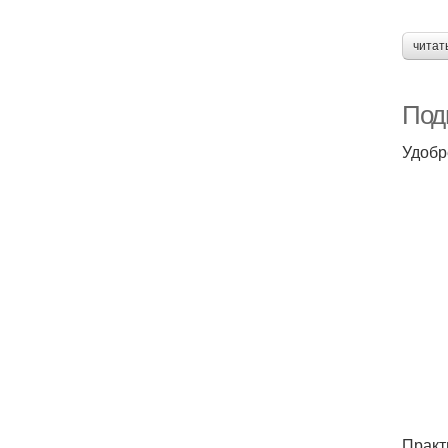
читат
Подг
Удобр
Практ