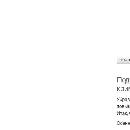
читат
Под
к зи
Убрав
повыш
Итак,
Осенн