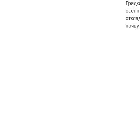
Грядк
осенн
откла
почву