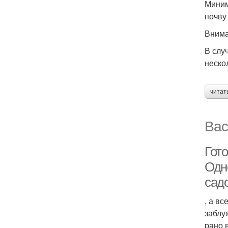
Миним
почву
Внима
В слу
неско
читат
Вас
Гото
Одн
сад
, а в
заблу
рано 