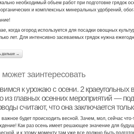
ально необходимый объем работ при подготовке грядок ос
 органических и комплексных минеральных удобрений, об
ние!
чае, когда огород используется для посадки овощных культу
лько лет. Для интенсивно засеваемых грядок нужна ежегод
ь дальше →
 может заинтересовать
вимся к урожаю с осени. 2 краеугольных 
о из главных осенних мероприятий — подг
оводы считают, что она заключается толь
се важное будет происходить весной. Зачем, мол, сейчас что-
ждение! Как раз осень имеет решающее значение для буду
весной, и к этому моменту там уже все должно быть подгото