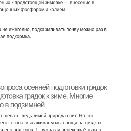
енью к предстоящей зимовке — внесение в
огащенных фосфором и калием.
р не ежегодно, подкармливать почву можно раз в
ная подкормка.
вопроса осенней подготовки грядок
отовка грядок к зиме. Многие
ко в подзимней
то делать, ведь зимой природа спит. Но это
щего сезона: высаживаем мы овощи на грядках
влено под ключ. 1. нужна ли перекопка? нужно