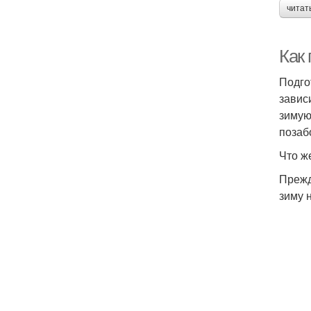
читат
Как 
Подго
завис
зимую
позаб
Что ж
Прежд
зиму 