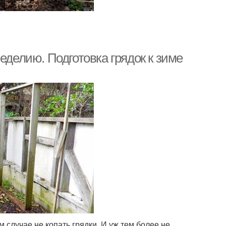
еделию. Подготовка грядок к зиме
 случае не копать грядки. И уж тем более не