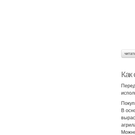
читат
Как
Перед
испол
Покуп
В осн
вырас
агрил
Можно