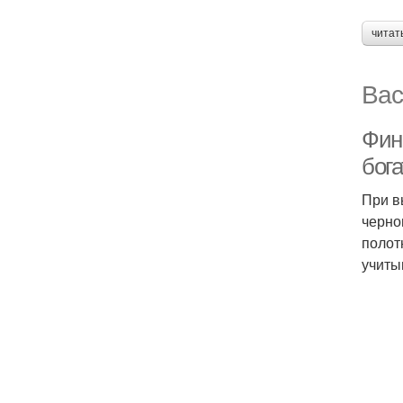
читат
Вас
Фин
бога
При в
черно
полот
учиты