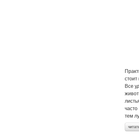
Практ
стоит
Все у
живот
листь
часто
тем л
читат