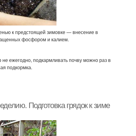
енью к предстоящей зимовке — внесение в
огащенных фосфором и калием.
р не ежегодно, подкармливать почву можно раз в
ная подкормка.
еделию. Подготовка грядок к зиме