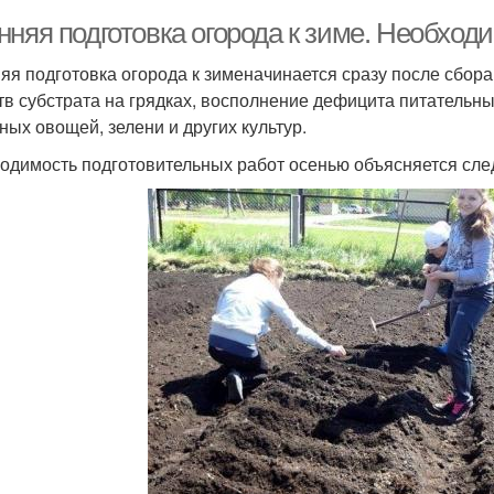
нняя подготовка огорода к зиме. Необход
яя подготовка огорода к зименачинается сразу после сбор
тв субстрата на грядках, восполнение дефицита питатель
сных овощей, зелени и других культур.
одимость подготовительных работ осенью объясняется сл