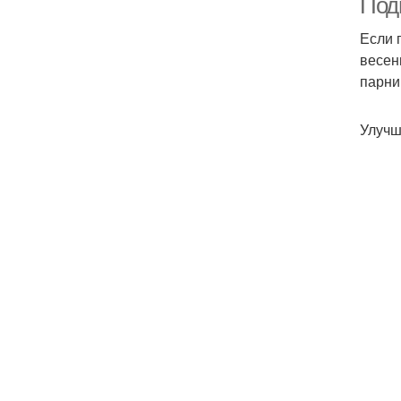
Подг
Если 
весен
парни
Улучш