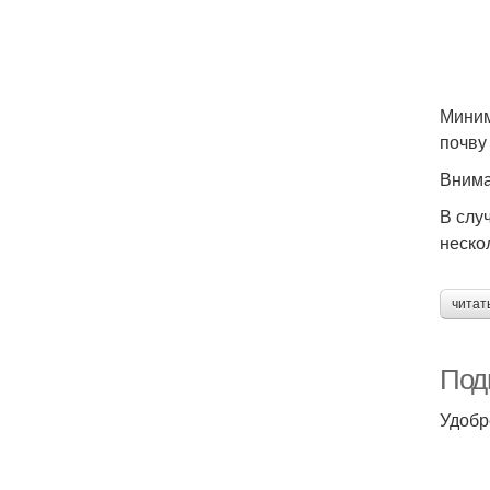
Миним
почву
Внима
В слу
неско
читат
Подг
Удобр