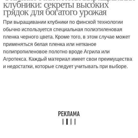
клубники: секреты высоких
высоких грядках
грядок для богатого урожая
При выращивании клубники по финской технологии
обычно используется специальная полиэтиленовая
Грядка для клубники
Грядки под клубнику
пленка черного цвета. Кроме того, в этом случае может
применяться белая пленка или нетканое
полипропиленовое полотно вроде Агрила или
Агротекса. Каждый материал имеет свои преимущества
Высокая грядка
Грядка под клубнику
и недостатки, которые следует учитывать при выборе.
Клубники на высокой
Высота для грядки
грядке
Почвы в высокой
Грядка для
грядке
выращивания