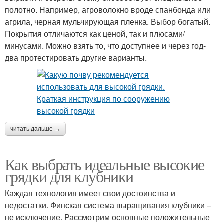
полотно. Например, агроволокно вроде спанбонда или
агрила, черная мульчирующая пленка. Выбор богатый.
Грядка к зиме
Многоярусная грядка
Покрытия отличаются как ценой, так и плюсами/
минусами. Можно взять то, что доступнее и через год-
два протестировать другие варианты.
Клубничная грядка
Грядки под морковь
читать дальше →
Материалы для грядок
Многоярусные грядки
Как выбрать идеальные высокие
грядки для клубники
Каждая технология имеет свои достоинства и
недостатки. Финская система выращивания клубники –
не исключение. Рассмотрим основные положительные