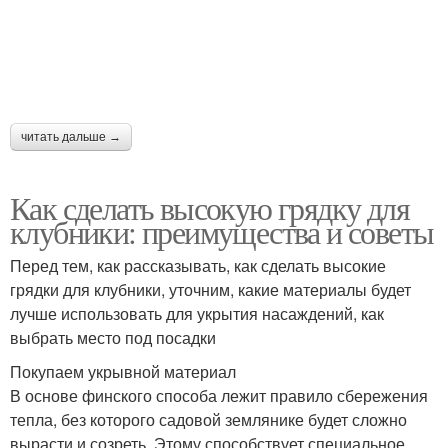
Низкие грядки
Горизонтальная грядка
читать дальше →
Грядка из бочки
Грядка из автошины
Как сделать высокую грядку для
клубники: преимущества и советы
Перед тем, как рассказывать, как сделать высокие
Вертикальные грядки
Клубники в грядки
грядки для клубники, уточним, какие материалы будет
лучше использовать для укрытия насаждений, как
выбрать место под посадки
Покупаем укрывной материал
Узкие грядки
Грядки к зиме
В основе финского способа лежит правило сбережения
тепла, без которого садовой землянике будет сложно
вырасти и созреть. Этому способствует специальное