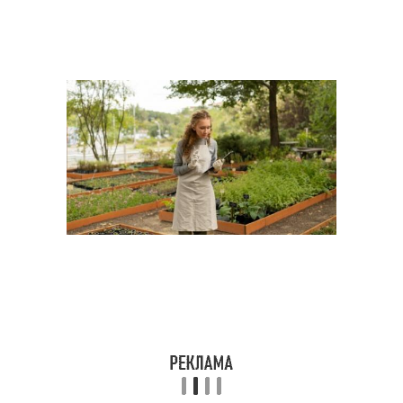
Влажность в высоких
Умные грядки
грядках
Горизонтальные грядки
Теплые грядки
Грядки под
Насыпные грядки
агроволокном
Классические грядки
Немецкие грядки