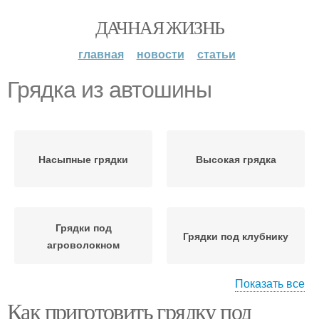
ДАЧНАЯ ЖИЗНЬ
главная
новости
статьи
Грядка из автошины
Насыпные грядки
Высокая грядка
Грядки под
Грядки под клубнику
агроволокном
Показать все
Как приготовить грядку под
Классические грядки
Немецкие грядки