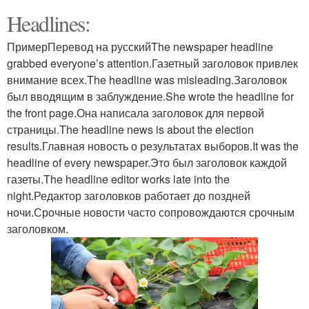
Headlines:
ПримерПеревод на русскийThe newspaper headline
grabbed everyone’s attention.Газетный заголовок привлек
внимание всех.The headline was misleading.Заголовок
был вводящим в заблуждение.She wrote the headline for
the front page.Она написала заголовок для первой
страницы.The headline news is about the election
results.Главная новость о результатах выборов.It was the
headline of every newspaper.Это был заголовок каждой
газеты.The headline editor works late into the
night.Редактор заголовков работает до поздней
ночи.Срочные новости часто сопровождаются срочным
заголовком.