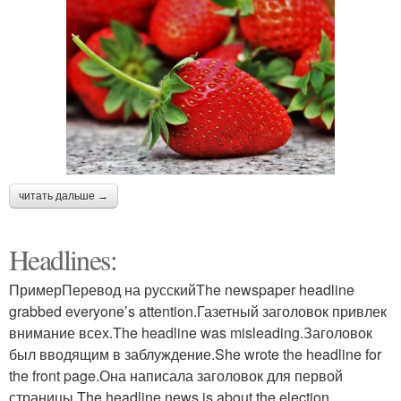
читать дальше →
Headlines:
ПримерПеревод на русскийThe newspaper headline
grabbed everyone’s attention.Газетный заголовок привлек
внимание всех.The headline was misleading.Заголовок
был вводящим в заблуждение.She wrote the headline for
the front page.Она написала заголовок для первой
страницы.The headline news is about the election