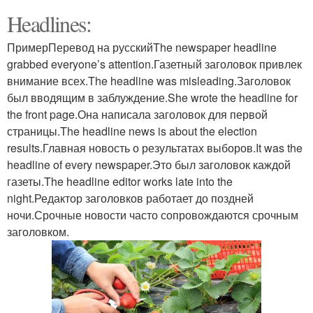
Headlines:
ПримерПеревод на русскийThe newspaper headline
grabbed everyone’s attention.Газетный заголовок привлек
внимание всех.The headline was misleading.Заголовок
был вводящим в заблуждение.She wrote the headline for
the front page.Она написала заголовок для первой
страницы.The headline news is about the election
results.Главная новость о результатах выборов.It was the
headline of every newspaper.Это был заголовок каждой
газеты.The headline editor works late into the
night.Редактор заголовков работает до поздней
ночи.Срочные новости часто сопровождаются срочным
заголовком.