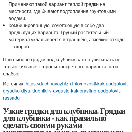
Применяют такой вариант теплой грядки на
местности, где бывают подтопления грунтовыми
водами.
Комбинированную, сочетающую в себе два
предыдущих варианта. Грубый растительный
материал укладывается в траншею, а мелкие отходы
– в короб.
При выборе грядки под клубнику важно учитывать не
только сильные стороны конкретного варианта, но и
слабые.
Источник:
https://dachnayazhizn.info/novosti/kak-podgotovit-
gryadku-dlya-klubniki-v-avguste-kak-pravilno-podgotovit-
rassadu
Узкие грядки для клубники. Грядки
для клубники - как правильно
сделать своими руками
многоярусные, умные, высокие или