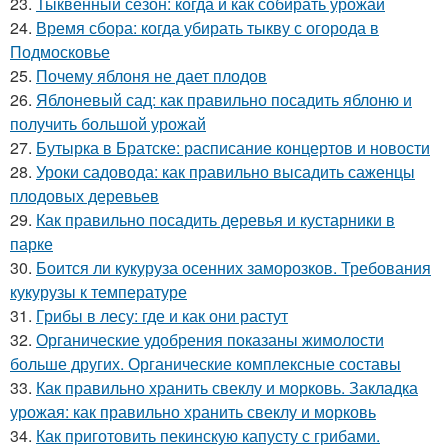
23.
Тыквенный сезон: когда и как собирать урожай
24.
Время сбора: когда убирать тыкву с огорода в
Подмосковье
25.
Почему яблоня не дает плодов
26.
Яблоневый сад: как правильно посадить яблоню и
получить большой урожай
27.
Бутырка в Братске: расписание концертов и новости
28.
Уроки садовода: как правильно высадить саженцы
плодовых деревьев
29.
Как правильно посадить деревья и кустарники в
парке
30.
Боится ли кукуруза осенних заморозков. Требования
кукурузы к температуре
31.
Грибы в лесу: где и как они растут
32.
Органические удобрения показаны жимолости
больше других. Органические комплексные составы
33.
Как правильно хранить свеклу и морковь. Закладка
урожая: как правильно хранить свеклу и морковь
34.
Как приготовить пекинскую капусту с грибами.