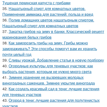
Тушеная пекинская капуста с грибами
35.
Нашатырный спирт для комнатных цветов.
Применение аммиака для растений: польза и вред
36.
Полив домашних цветов нашатырным спиртом.
Нашатырный спирт для комнатных цветов
37.
Закатка грибов на зиму в банки. Классический рецепт
маринования белых грибов
38.
Как заморозить грибы на зиму. Грибы можно
замораживать? Эти способы помогут вам их хранить
почти целый год
39.
Сливы урожай. Добавление статьи в новую подборку
40.
Огородные культуры для теневых участков: как
выбрать растения, которым не нужно много света
41.
Зимнее хранение не вызревших молодых
виноградных саженцев. Зимнее укрытие винограда
42.
Как создать красивый сад в тени: лучшие растения
для теневых участков
43.
Огород в тени: лучшие растения для полутенистых
участков