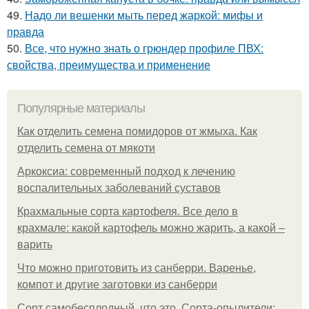
49.
Надо ли вешенки мыть перед жаркой: мифы и
правда
50.
Все, что нужно знать о грюндер профиле ПВХ:
свойства, преимущества и применение
Популярные материалы
Как отделить семена помидоров от жмыха. Как
отделить семена от мякоти
Аркоксиа: современный подход к лечению
воспалительных заболеваний суставов
Крахмальные сорта картофеля. Все дело в
крахмале: какой картофель можно жарить, а какой –
варить
Что можно приготовить из санберри. Варенье,
компот и другие заготовки из санберри
Сорт самобесплодный, что это. Сорта-опылители: