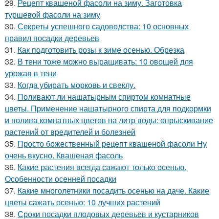
29.
Рецепт квашеной фасоли на зиму. Заготовка
туршевой фасоли на зиму
30.
Секреты успешного садоводства: 10 основных
правил посадки деревьев
31.
Как подготовить розы к зиме осенью. Обрезка
32.
В тени тоже можно выращивать: 10 овощей для
урожая в тени
33.
Когда убирать морковь и свеклу.
34.
Поливают ли нашатырным спиртом комнатные
цветы. Применение нашатырного спирта для подкормки
и полива комнатных цветов на литр воды: опрыскивание
растений от вредителей и болезней
35.
Просто божественный рецепт квашеной фасоли Ну
очень вкусно. Квашеная фасоль
36.
Какие растения всегда сажают только осенью.
Особенности осенней посадки
37.
Какие многолетники посадить осенью на даче. Какие
цветы сажать осенью: 10 лучших растений
38.
Сроки посадки плодовых деревьев и кустарников