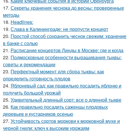
16.
Какие ключевые события в истории Оренбурга
17.
Секреты хранения чеснока до весны: проверенные
методы
18.
Headlines:
19.
Слава в Калининграде: не пропусти концерт
20.
Простой способ сохранить чеснок свежим: хранение
в банке с солью
21.
Расписание концертов Линды в Москве: где и когда
22.
Подмосковные особенности выращивания тыквы:
советы и рекомендации
23.
Перфектный момент для сбора тыквы: как
определить готовность плодов
24.
Яблоневый сад: как правильно посадить яблоню и
получить большой урожай
25.
Удивительный длинный сорт: все о длинной тыкве
26.
Как правильно посадить саженцы плодовых
деревьев и кустарников осенью
27.
Устойчивость сортов моркови к морковной мухе и
черной гнили: ключ к высоким урожаям