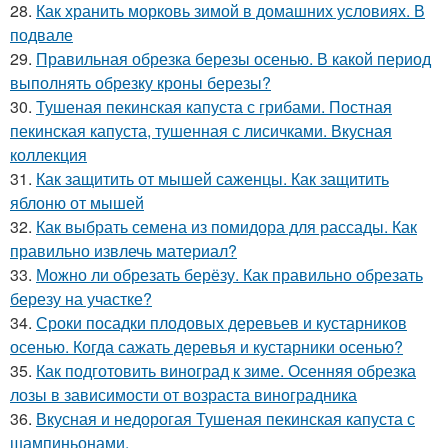
28.
Как хранить морковь зимой в домашних условиях. В
подвале
29.
Правильная обрезка березы осенью. В какой период
выполнять обрезку кроны березы?
30.
Тушеная пекинская капуста с грибами. Постная
пекинская капуста, тушенная с лисичками. Вкусная
коллекция
31.
Как защитить от мышей саженцы. Как защитить
яблоню от мышей
32.
Как выбрать семена из помидора для рассады. Как
правильно извлечь материал?
33.
Можно ли обрезать берёзу. Как правильно обрезать
березу на участке?
34.
Сроки посадки плодовых деревьев и кустарников
осенью. Когда сажать деревья и кустарники осенью?
35.
Как подготовить виноград к зиме. Осенняя обрезка
лозы в зависимости от возраста виноградника
36.
Вкусная и недорогая Тушеная пекинская капуста с
шампиньонами.