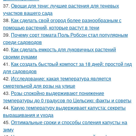
37.
Овощи для тени: лучшие растения для теневых
участков вашего сада
38.
Как сделать свой огород более разнообразным с
помощью растений, которые растут в тени
39.
Почему сорт томата Поль Робсон стал популярным
среди садоводов
40.
Как сделать емкость для луковичных растений
своими руками
41.
Как создать быстрый компост за 18 дней: простой гид
для садоводов
42.
Исследование: какая температура является
смертельной для розы на улице
43.
Розы спокойно выдерживают понижение
температуры до 0 градусов по Цельсию: факты и советы
44.
Какую температуру выдерживает капуста: секреты
выращивания и ухода
45.
Оптимальные сроки и способы соления капусты на
зиму