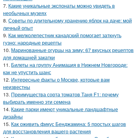
7.
Какие уникальные экспонаты можно увидеть в
необычных музеях
8.
Советы по длительному хранению яблок на даче: мой
личный опыт
9.
Как мелколепестник канадский помогает заткнуть
гузно: народные рецепты
10.
Маринованные огурцы на зиму: 67 вкусных рецептов
для домашней закатки
11.
Билеты на группу Анимация в Нижнем Новгороде:
как не упустить шанс
12.
Интересные факты о Москве, которые вам
неизвестны
13.
Преимущества сорта томатов Таня F1: почему
выбирать именно эти семена
14.
Какие парки имеют уникальные ландшафтные
дизайны
15.
Как оживить фикус Бенджамина: 5 простых шагов
для восстановления вашего растения