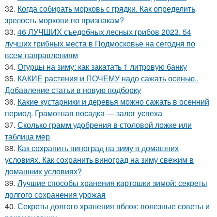
32.
Когда собирать морковь с грядки. Как определить
зрелость моркови по признакам?
33.
46 ЛУЧШИХ съедобных лесных грибов 2023. 54
лучших грибных места в Подмосковье на сегодня по
всем направлениям
34.
Огурцы на зиму: как закатать 1 литровую банку
35.
КАКИЕ растения и ПОЧЕМУ надо сажать осенью..
Добавление статьи в новую подборку
36.
Какие кустарники и деревья можно сажать в осенний
период. Грамотная посадка — залог успеха
37.
Сколько грамм удобрения в столовой ложке или
таблица мер
38.
Как сохранить виноград на зиму в домашних
условиях. Как сохранить виноград на зиму свежим в
домашних условиях?
39.
Лучшие способы хранения картошки зимой: секреты
долгого сохранения урожая
40.
Секреты долгого хранения яблок: полезные советы и