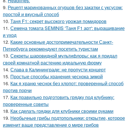
8.
Headlines:
9.
Рецепт маринованных огурцов без закатки с уксусом:
простой и вкусный способ
10.
Таня F1: секрет высокого урожая помидоров
11.
Семена томата SEMINIS 'Таня F1 арт': выращивание
и уход
12.
Какие основные достопримечательности Санкт-
Петербурга рекомендуют посетить туристам
13.
Секреты шаровидной мультифлоры: как я придал
своей комнатной растению идеальную форму
14.
Слава в Калининграде: не пропусти концерт
15.
Простые способы хранения чеснока зимой
16.
Как я храню чеснок без хлопот: проверенный способ
против порчи
17.
Как правильно подготовить грядку под клубнику:
проверенные советы
18.
Как сделать грядки для клубники своими руками
19.
Необычные грибы подтопольники: открытие, которое
изменит ваше представление о мире грибов