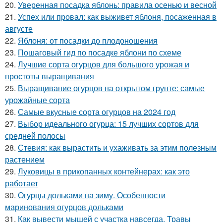
20.
Уверенная посадка яблонь: правила осенью и весной
21.
Успех или провал: как выживет яблоня, посаженная в
августе
22.
Яблоня: от посадки до плодоношения
23.
Пошаговый гид по посадке яблони по схеме
24.
Лучшие сорта огурцов для большого урожая и
простоты выращивания
25.
Выращивание огурцов на открытом грунте: самые
урожайные сорта
26.
Самые вкусные сорта огурцов на 2024 год
27.
Выбор идеального огурца: 15 лучших сортов для
средней полосы
28.
Стевия: как вырастить и ухаживать за этим полезным
растением
29.
Луковицы в прикопанных контейнерах: как это
работает
30.
Огурцы дольками на зиму. Особенности
маринования огурцов дольками
31.
Как вывести мышей с участка навсегда. Травы