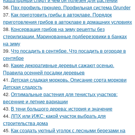
нашатырный спирт и чем он полезен для растений
36.
Пвх профиль грюндер. Профильная система Grunder
37.
Как приготовить грибы в автоклаве. Порядок
приготовления грибов в автоклаве в домашних условиях
38.
Консервация грибов на зиму рецепты без
стерилизации. Маринованные подберезовики в банках
на зиму
39.
Что посадить в сентябре. Что посадить в огороде в
сентябре
40.
Какие декоративные деревья сажают осенью.
Правила осенней посадки деревьев
41.
Детская сладкая морковь. Описание сорта моркови
Детская сладость
42.
Оптимальные растения для тенистых участков:
весенние и летние вариации
43.
В тени большого дерева: история и значение
44.
ЛПХ или ИЖС: какой участок выбрать для
строительства дома
45.
Как создать уютный уголок с лесными березами на