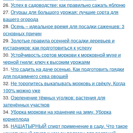
26.
Успех в садоводстве: как правильно сажать яблоню
27.
Огурцы для большого урожая: лучшие сорта для
вашего огорода
28.
Осень – идеальное время для посадки саженцев: 3
основных причин
29.
Золотые правила осенней посадки деревьев и
кустарников: как подготовиться к успеху
30.
Устойчивость сортов моркови к морковной мухе и
черной гнили: ключ к высоким урожаям
31.
Что садить на даче осенью. Как подготовить грядки
для подзимнего сева овощей
32.
Не торопитесь выкапывать морковь и свёклу. Когда
100% можно уже
33.
Озеленение тёмных уголков: растения для
затенённых участков
34.
Уборка моркови на хранение на зиму. Уборка
корнеплода
35.
НАШАТЫРНЫЙ спирт применение в саду. Что такое