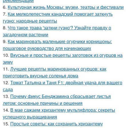
рекомендации
6.
Культурная жизнь Москвы: музеи, театры и фестивали
7.
Как мелколепестник канадский помогает заткнуть
гузно: народные рецепты
8.
Что такое трава 'заткни гузно'? Узнайте правду о
загадочном растении
9.
Как мариновать маленькие огурчики корнишоны:
пошаговое руководство для начинающих
10.
Вкусные и простые рецепты заготовок из огурцов на
зиму
11.
Лучшие рецепты маринованных огурцов: как
приготовить вкусные соленья дома
12.
Томат Татьяна и Таня F1: двойная удача для вашего
сада
13.
Почему фикус Бенджамина сбрасывает листья
летом: основные причины и решения
14.
В мае сажаем хризантему мультифлора: секреты
успешного выращивания
15.
Простые советы: как сохранить хризантему