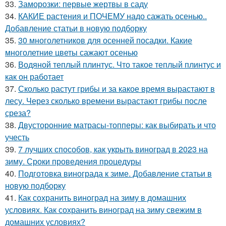
33.
Заморозки: первые жертвы в саду
34.
КАКИЕ растения и ПОЧЕМУ надо сажать осенью..
Добавление статьи в новую подборку
35.
30 многолетников для осенней посадки. Какие
многолетние цветы сажают осенью
36.
Водяной теплый плинтус. Что такое теплый плинтус и
как он работает
37.
Сколько растут грибы и за какое время вырастают в
лесу. Через сколько времени вырастают грибы после
среза?
38.
Двусторонние матрасы-топперы: как выбирать и что
учесть
39.
7 лучших способов, как укрыть виноград в 2023 на
зиму. Сроки проведения процедуры
40.
Подготовка винограда к зиме. Добавление статьи в
новую подборку
41.
Как сохранить виноград на зиму в домашних
условиях. Как сохранить виноград на зиму свежим в
домашних условиях?