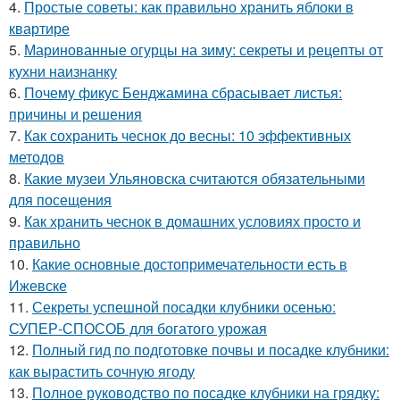
4.
Простые советы: как правильно хранить яблоки в
квартире
5.
Маринованные огурцы на зиму: секреты и рецепты от
кухни наизнанку
6.
Почему фикус Бенджамина сбрасывает листья:
причины и решения
7.
Как сохранить чеснок до весны: 10 эффективных
методов
8.
Какие музеи Ульяновска считаются обязательными
для посещения
9.
Как хранить чеснок в домашних условиях просто и
правильно
10.
Какие основные достопримечательности есть в
Ижевске
11.
Секреты успешной посадки клубники осенью:
СУПЕР-СПОСОБ для богатого урожая
12.
Полный гид по подготовке почвы и посадке клубники:
как вырастить сочную ягоду
13.
Полное руководство по посадке клубники на грядку: