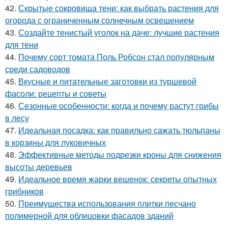
42.
Скрытые сокровища тени: как выбрать растения для
огорода с ограниченным солнечным освещением
43.
Создайте тенистый уголок на даче: лучшие растения
для тени
44.
Почему сорт томата Поль Робсон стал популярным
среди садоводов
45.
Вкусные и питательные заготовки из туршевой
фасоли: рецепты и советы
46.
Сезонные особенности: когда и почему растут грибы
в лесу
47.
Идеальная посадка: как правильно сажать тюльпаны
в корзины для луковичных
48.
Эффективные методы подрезки кроны для снижения
высоты деревьев
49.
Идеальное время жарки вешенок: секреты опытных
грибников
50.
Преимущества использования плитки песчано
полимерной для облицовки фасадов зданий