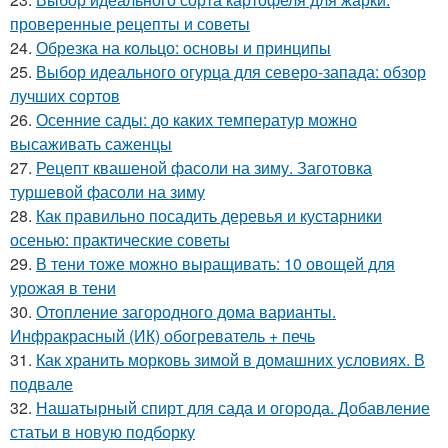
проверенные рецепты и советы
24.
Обрезка на кольцо: основы и принципы
25.
Выбор идеального огурца для северо-запада: обзор
лучших сортов
26.
Осенние сады: до каких температур можно
высаживать саженцы
27.
Рецепт квашеной фасоли на зиму. Заготовка
туршевой фасоли на зиму
28.
Как правильно посадить деревья и кустарники
осенью: практические советы
29.
В тени тоже можно выращивать: 10 овощей для
урожая в тени
30.
Отопление загородного дома варианты.
Инфракрасный (ИК) обогреватель + печь
31.
Как хранить морковь зимой в домашних условиях. В
подвале
32.
Нашатырный спирт для сада и огорода. Добавление
статьи в новую подборку