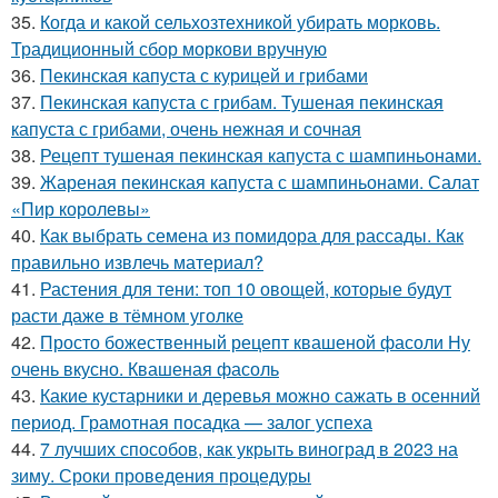
35.
Когда и какой сельхозтехникой убирать морковь.
Традиционный сбор моркови вручную
36.
Пекинская капуста с курицей и грибами
37.
Пекинская капуста с грибам. Тушеная пекинская
капуста с грибами, очень нежная и сочная
38.
Рецепт тушеная пекинская капуста с шампиньонами.
39.
Жареная пекинская капуста с шампиньонами. Салат
«Пир королевы»
40.
Как выбрать семена из помидора для рассады. Как
правильно извлечь материал?
41.
Растения для тени: топ 10 овощей, которые будут
расти даже в тёмном уголке
42.
Просто божественный рецепт квашеной фасоли Ну
очень вкусно. Квашеная фасоль
43.
Какие кустарники и деревья можно сажать в осенний
период. Грамотная посадка — залог успеха
44.
7 лучших способов, как укрыть виноград в 2023 на
зиму. Сроки проведения процедуры