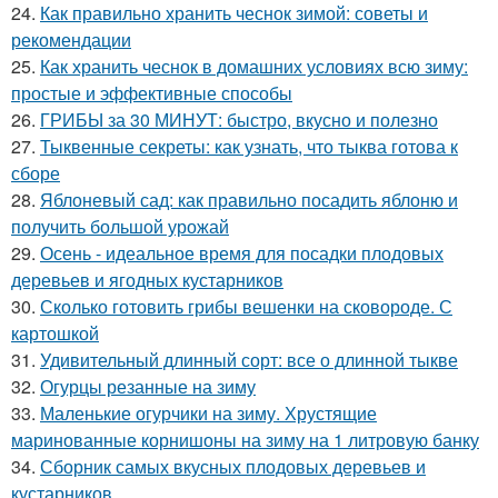
24.
Как правильно хранить чеснок зимой: советы и
рекомендации
25.
Как хранить чеснок в домашних условиях всю зиму:
простые и эффективные способы
26.
ГРИБЫ за 30 МИНУТ: быстро, вкусно и полезно
27.
Тыквенные секреты: как узнать, что тыква готова к
сборе
28.
Яблоневый сад: как правильно посадить яблоню и
получить большой урожай
29.
Осень - идеальное время для посадки плодовых
деревьев и ягодных кустарников
30.
Сколько готовить грибы вешенки на сковороде. С
картошкой
31.
Удивительный длинный сорт: все о длинной тыкве
32.
Огурцы резанные на зиму
33.
Маленькие огурчики на зиму. Хрустящие
маринованные корнишоны на зиму на 1 литровую банку
34.
Сборник самых вкусных плодовых деревьев и
кустарников