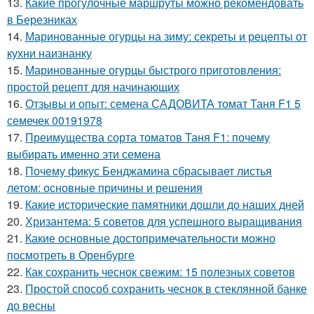
13.
Какие прогулочные маршруты можно рекомендовать
в Березниках
14.
Маринованные огурцы на зиму: секреты и рецепты от
кухни наизнанку
15.
Маринованные огурцы быстрого приготовления:
простой рецепт для начинающих
16.
Отзывы и опыт: семена САДОВИТА томат Таня F1 5
семечек 00191978
17.
Преимущества сорта томатов Таня F1: почему
выбирать именно эти семена
18.
Почему фикус Бенджамина сбрасывает листья
летом: основные причины и решения
19.
Какие исторические памятники дошли до наших дней
20.
Хризантема: 5 советов для успешного выращивания
21.
Какие основные достопримечательности можно
посмотреть в Оренбурге
22.
Как сохранить чеснок свежим: 15 полезных советов
23.
Простой способ сохранить чеснок в стеклянной банке
до весны