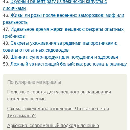
45.
Вкусный рецепт рагу из пекинской капусты с
лисичками
46.
Живы ли розы после весенних заморозков: миф или
реальность
47.
Идеальное время жарки вешенок: секреты опытных
грибников
48.
Секреты ухаживания за редкими папоротниками:
советы от опытных садоводов
49.
Шпинат: супер-продукт для похудения и здоровья
50.
Ложный vs настоящий белый: как распознать разницу
Популярные материалы
Полезные советы для успешного выращивания
саженцев осенью
Схема Тихельмана отопления. Что такое петля
Тихельмана?
Аркоксиа: современный подход к лечению