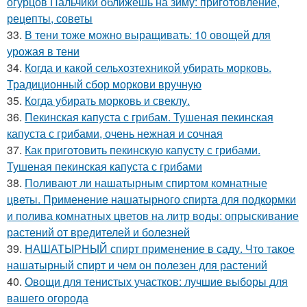
огурцов Пальчики оближешь на зиму: приготовление,
рецепты, советы
33.
В тени тоже можно выращивать: 10 овощей для
урожая в тени
34.
Когда и какой сельхозтехникой убирать морковь.
Традиционный сбор моркови вручную
35.
Когда убирать морковь и свеклу.
36.
Пекинская капуста с грибам. Тушеная пекинская
капуста с грибами, очень нежная и сочная
37.
Как приготовить пекинскую капусту с грибами.
Тушеная пекинская капуста с грибами
38.
Поливают ли нашатырным спиртом комнатные
цветы. Применение нашатырного спирта для подкормки
и полива комнатных цветов на литр воды: опрыскивание
растений от вредителей и болезней
39.
НАШАТЫРНЫЙ спирт применение в саду. Что такое
нашатырный спирт и чем он полезен для растений
40.
Овощи для тенистых участков: лучшие выборы для
вашего огорода