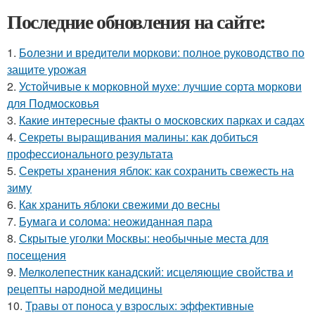
Последние обновления на сайте:
1.
Болезни и вредители моркови: полное руководство по
защите урожая
2.
Устойчивые к морковной мухе: лучшие сорта моркови
для Подмосковья
3.
Какие интересные факты о московских парках и садах
4.
Секреты выращивания малины: как добиться
профессионального результата
5.
Секреты хранения яблок: как сохранить свежесть на
зиму
6.
Как хранить яблоки свежими до весны
7.
Бумага и солома: неожиданная пара
8.
Скрытые уголки Москвы: необычные места для
посещения
9.
Мелколепестник канадский: исцеляющие свойства и
рецепты народной медицины
10.
Травы от поноса у взрослых: эффективные