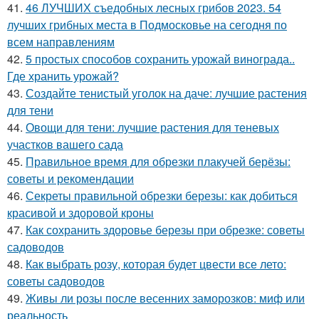
41.
46 ЛУЧШИХ съедобных лесных грибов 2023. 54
лучших грибных места в Подмосковье на сегодня по
всем направлениям
42.
5 простых способов сохранить урожай винограда..
Где хранить урожай?
43.
Создайте тенистый уголок на даче: лучшие растения
для тени
44.
Овощи для тени: лучшие растения для теневых
участков вашего сада
45.
Правильное время для обрезки плакучей берёзы:
советы и рекомендации
46.
Секреты правильной обрезки березы: как добиться
красивой и здоровой кроны
47.
Как сохранить здоровье березы при обрезке: советы
садоводов
48.
Как выбрать розу, которая будет цвести все лето:
советы садоводов
49.
Живы ли розы после весенних заморозков: миф или
реальность