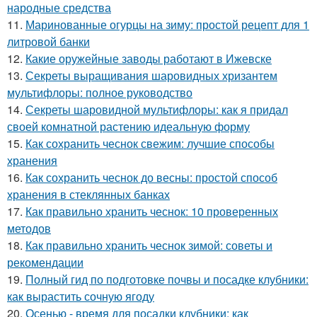
народные средства
11.
Маринованные огурцы на зиму: простой рецепт для 1
литровой банки
12.
Какие оружейные заводы работают в Ижевске
13.
Секреты выращивания шаровидных хризантем
мультифлоры: полное руководство
14.
Секреты шаровидной мультифлоры: как я придал
своей комнатной растению идеальную форму
15.
Как сохранить чеснок свежим: лучшие способы
хранения
16.
Как сохранить чеснок до весны: простой способ
хранения в стеклянных банках
17.
Как правильно хранить чеснок: 10 проверенных
методов
18.
Как правильно хранить чеснок зимой: советы и
рекомендации
19.
Полный гид по подготовке почвы и посадке клубники:
как вырастить сочную ягоду
20.
Осенью - время для посадки клубники: как