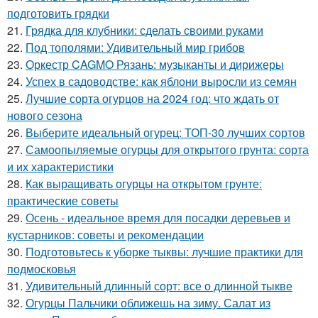
подготовить грядки
21.
Грядка для клубники: сделать своими руками
22.
Под тополями: Удивительный мир грибов
23.
Оркестр CAGMO Рязань: музыканты и дирижеры
24.
Успех в садоводстве: как яблони выросли из семян
25.
Лучшие сорта огурцов на 2024 год: что ждать от
нового сезона
26.
Выберите идеальный огурец: ТОП-30 лучших сортов
27.
Самоопыляемые огурцы для открытого грунта: сорта
и их характеристики
28.
Как выращивать огурцы на открытом грунте:
практические советы
29.
Осень - идеальное время для посадки деревьев и
кустарников: советы и рекомендации
30.
Подготовьтесь к уборке тыквы: лучшие практики для
подмосковья
31.
Удивительный длинный сорт: все о длинной тыкве
32.
Огурцы Пальчики оближешь на зиму. Салат из