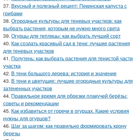
37.
Вкусный и полезный рецепт: Пекинская капуста с
грибами
38.
Огородные культуры для теневых участков: как
выбрать растения, которым не нужно много света
39.
Огурцы для теплицы: как выбрать лучший сорт
40.
Как создать красивый сад в тени: лучшие растения
для теневых участков
41.
Полутень: как выбрать растения для тенистой части
участка
42.
В тени большого дерева: история и значение
43.
В тени и цветущие: лучшие огородные культуры для
затененных участков
44.
Правильное время для обрезки плакучей берёзы:
советы и рекомендации
45.
Как избавиться от горечи в огурцах. Какие условия
нужны для огурцов?
46.
Шаг за шагом: как правильно формировать крону
березы