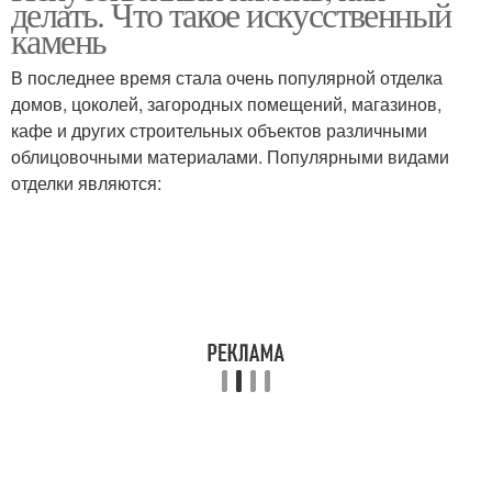
делать. Что такое искусственный
столешницы
камень
В последнее время стала очень популярной отделка
домов, цоколей, загородных помещений, магазинов,
Акриловый камень
Жидкий камень
кафе и других строительных объектов различными
облицовочными материалами. Популярными видами
отделки являются:
Столешница из
Столешницы из
искусственного камня
искусственного камня
Из искусственный
камень