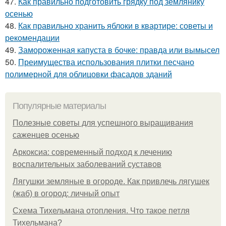
47.
Как правильно подготовить грядку под землянику
осенью
48.
Как правильно хранить яблоки в квартире: советы и
рекомендации
49.
Замороженная капуста в бочке: правда или вымысел
50.
Преимущества использования плитки песчано
полимерной для облицовки фасадов зданий
Популярные материалы
Полезные советы для успешного выращивания
саженцев осенью
Аркоксиа: современный подход к лечению
воспалительных заболеваний суставов
Лягушки земляные в огороде. Как привлечь лягушек
(жаб) в огород: личный опыт
Схема Тихельмана отопления. Что такое петля
Тихельмана?