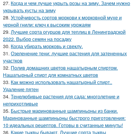
27.
Когда и чем лучше укрыть розы на зиму. Зачем нужно
укрывать кусты на зиму
28.
Устойчивость сортов моркови к морковной мухе и
черной гнили: ключ к высоким урожаям
29.
Лучшие сорта огурцов для теплиц в Ленинградской
2022. Выбор семян на посадку
30.
Когда убирать морковь и свеклу.
31.
Озеленение тени: лучшие растения для затененных
участков
32.
Полив домашних цветов нашатырным спиртом.
Нашатырный спирт для комнатных цветов
33.
Как можно использовать нашатырный спирт..
Удаление пятен
34.
Тенелюбивые растения для сада: многолетние и
неприхотливые
35.
Быстрые маринованные шампиньоны из банки.
Маринованные шампиньоны быстрого приготовления:
10 идеальных рецептов. Готовы в считанные минуты!
36.
Какие тыквы бывают. Лучшие сорта тыквы