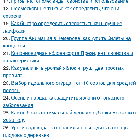
17.
Грибы на тополе: виды, свойства и использование
18.
Подмосковные тыквы: как определить, что они
созрели
19.
Как быстро определить спелость тыквы: лучшие
лайфхаки
20.
Группа Анимация в Кемерове: как купить билеты на
концерты
21.
Колонновидная яблоня сорта Президент: свойства и
характеристики
22.
Как увеличить урожай яблок и груш: два простых
правила
23.
Выбор идеального огурца: топ-10 сортов для средней
полосы
24.
Осень и парша: как защитить яблони от опасного
заболевания
25.
Как выбрать оптимальный день для уборки моркови в
2023 году
26.
Уроки садовода: как правильно высадить саженцы
плодовых деревьев