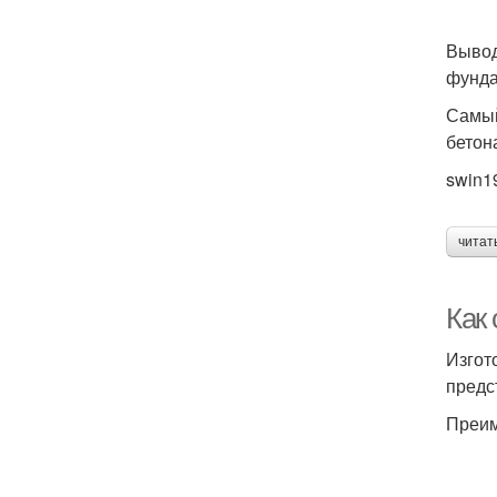
Вывод
фунда
Самый
бетон
swin1
читат
Как
Изгот
предс
Преим