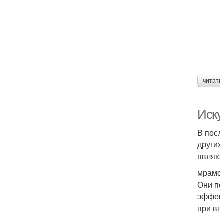
читат
Иск
В пос
други
являю
мрамо
Они п
эффек
при в