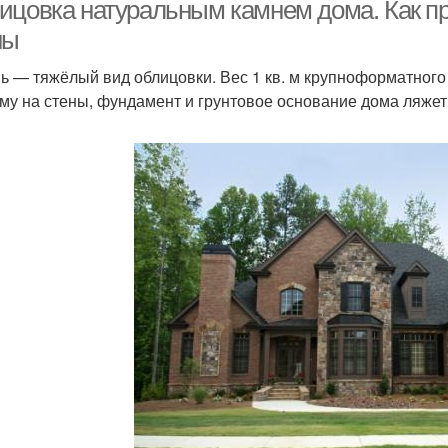
ицовка натуральным камнем дома. Как пр
ны
ь — тяжёлый вид облицовки. Вес 1 кв. м крупноформатного 
Камень для внутренней
Камень в отделке
Деко
му на стены, фундамент и грунтовое основание дома ляжет
отделки
С
Акриловый камень
Жидкий камень
иску
Из искусственный
Камень из гипса
камень