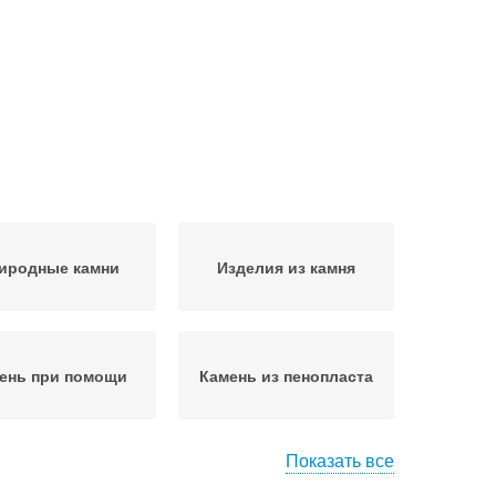
иродные камни
Изделия из камня
ень при помощи
Камень из пенопласта
Показать все
тен под камень
Штукатурка под камень