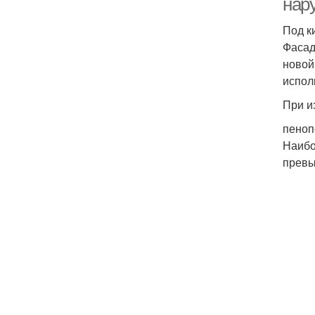
нар
Под к
Фасад
новой
испол
При и
пеноп
Наибо
превы