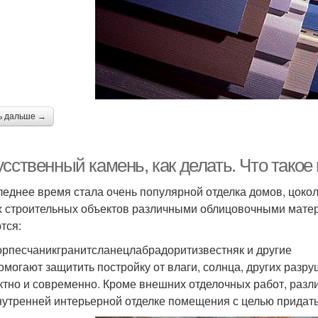
ь дальше →
усственный камень, как делать. Что тако
леднее время стала очень популярной отделка домов, цоко
х строительных объектов различными облицовочными мате
тся:
рпесчаникгранитсланецлабрадоритизвестняк и другие
омогают защитить постройку от влаги, солнца, других разр
тно и современно. Кроме внешних отделочных работ, разл
нутренней интерьерной отделке помещения с целью придать 