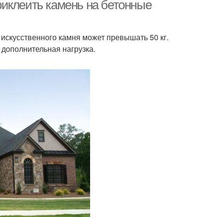
иклеить камень на бетонные
искусственного камня может превышать 50 кг.
Камень для
ративный камень
 дополнительная нагрузка.
столешницы
толешница из
Столешницы из
сственного камня
искусственного камня