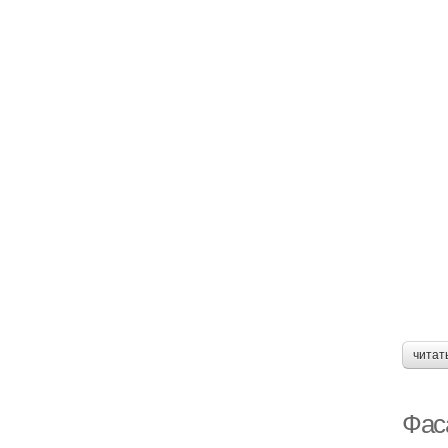
читат
Фас