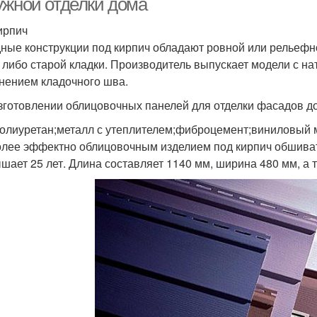
ужной отделки дома
ирпич
ные конструкции под кирпич обладают ровной или рельефно
 либо старой кладки. Производитель выпускает модели с н
нением кладочного шва.
зготовлении облицовочных панелей для отделки фасадов до
олиуретан;металл с утеплителем;фиброцемент;виниловый
лее эффектно облицовочным изделием под кирпич обшиват
шает 25 лет. Длина составляет 1140 мм, ширина 480 мм, а 