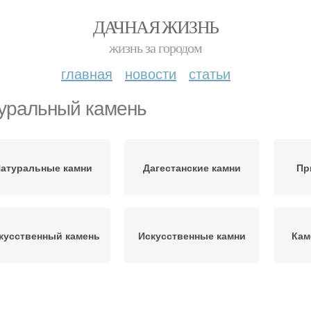
ДАЧНАЯ ЖИЗНЬ
жизнь за городом
главная
новости
статьи
уральный камень
атуральные камни
Дагестанские камни
Пр
кусственный камень
Искусственные камни
Кам
Камень на стене
Стены под камень
С