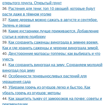
открытого грунта. Открытый грунт
36.
Растения для тени: топ 10 овощей, которые будут
расти даже в тёмном уголке
37.
Какие деревья можно сажать в августе и сентябре.
Зелень и овощи
38.
Какие кустарники лучше приживаются. Добавление
статьи в новую подборку
39.
Как сохранить саженцы винограда в зимнее время.
Как и где хранить саженцы и черенки винограда зимой.
40.
Двусторонние матрасы-топперы: как выбирать и что
учесть
41.
Как сохранить виноград на зиму. Сохраняем молодой
виноград под зиму
42.
Особенности теневыносливых растений для
украшения сада
43.
Убираем горечь из огурцов легко и быстро. Как
убрать горечь из огурцов: методы
44.
Как защитить тыкву от заморозков на почве: советы и
рекомендации