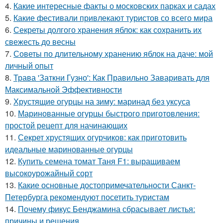
4.
Какие интересные факты о московских парках и садах
5.
Какие фестивали привлекают туристов со всего мира
6.
Секреты долгого хранения яблок: как сохранить их
свежесть до весны
7.
Советы по длительному хранению яблок на даче: мой
личный опыт
8.
Трава 'Заткни Гузно': Как Правильно Заваривать для
Максимальной Эффективности
9.
Хрустящие огурцы на зиму: маринад без уксуса
10.
Маринованные огурцы быстрого приготовления:
простой рецепт для начинающих
11.
Секрет хрустящих огурчиков: как приготовить
идеальные маринованные огурцы
12.
Купить семена томат Таня F1: выращиваем
высокоурожайный сорт
13.
Какие основные достопримечательности Санкт-
Петербурга рекомендуют посетить туристам
14.
Почему фикус Бенджамина сбрасывает листья:
причины и решения