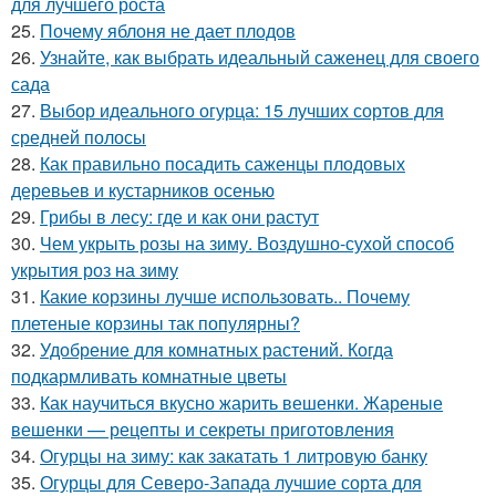
для лучшего роста
25.
Почему яблоня не дает плодов
26.
Узнайте, как выбрать идеальный саженец для своего
сада
27.
Выбор идеального огурца: 15 лучших сортов для
средней полосы
28.
Как правильно посадить саженцы плодовых
деревьев и кустарников осенью
29.
Грибы в лесу: где и как они растут
30.
Чем укрыть розы на зиму. Воздушно-сухой способ
укрытия роз на зиму
31.
Какие корзины лучше использовать.. Почему
плетеные корзины так популярны?
32.
Удобрение для комнатных растений. Когда
подкармливать комнатные цветы
33.
Как научиться вкусно жарить вешенки. Жареные
вешенки — рецепты и секреты приготовления
34.
Огурцы на зиму: как закатать 1 литровую банку
35.
Огурцы для Северо-Запада лучшие сорта для