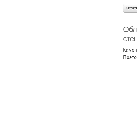
читат
Обл
сте
Камен
Поэто