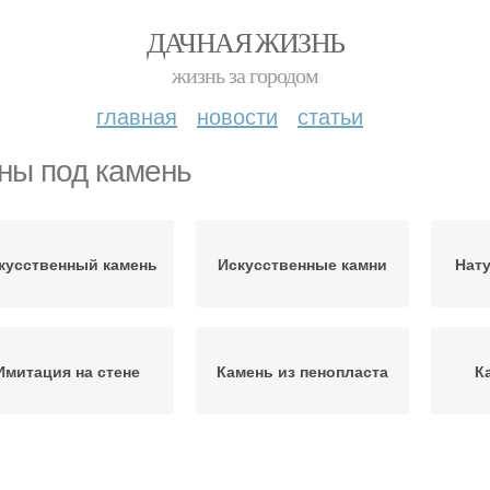
ДАЧНАЯ ЖИЗНЬ
жизнь за городом
главная
новости
статьи
ны под камень
кусственный камень
Искусственные камни
Нат
Имитация на стене
Камень из пенопласта
К
Стен под камень
Штукатурка под камень