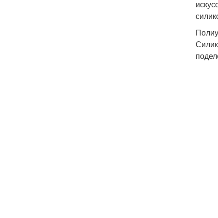
искус
силик
Полиу
Силик
подел