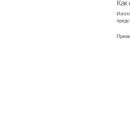
Как
Изгот
предс
Преим