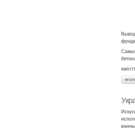
Вывод
фунда
Самый
бетон
swin1
читат
Укр
Искус
испол
ванны