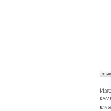
читат
Изг
кам
Для э