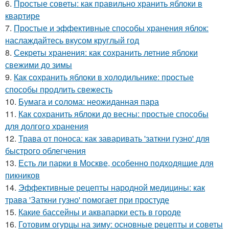
6.
Простые советы: как правильно хранить яблоки в
квартире
7.
Простые и эффективные способы хранения яблок:
наслаждайтесь вкусом круглый год
8.
Секреты хранения: как сохранить летние яблоки
свежими до зимы
9.
Как сохранить яблоки в холодильнике: простые
способы продлить свежесть
10.
Бумага и солома: неожиданная пара
11.
Как сохранить яблоки до весны: простые способы
для долгого хранения
12.
Трава от поноса: как заваривать 'заткни гузно' для
быстрого облегчения
13.
Есть ли парки в Москве, особенно подходящие для
пикников
14.
Эффективные рецепты народной медицины: как
трава 'Заткни гузно' помогает при простуде
15.
Какие бассейны и аквапарки есть в городе
16.
Готовим огурцы на зиму: основные рецепты и советы