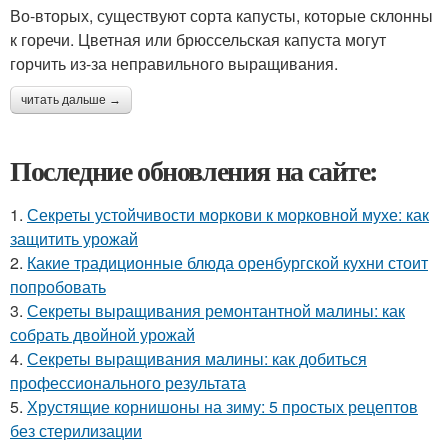
Во-вторых, существуют сорта капусты, которые склонны
к горечи. Цветная или брюссельская капуста могут
горчить из-за неправильного выращивания.
читать дальше →
Последние обновления на сайте:
1.
Секреты устойчивости моркови к морковной мухе: как
защитить урожай
2.
Какие традиционные блюда оренбургской кухни стоит
попробовать
3.
Секреты выращивания ремонтантной малины: как
собрать двойной урожай
4.
Секреты выращивания малины: как добиться
профессионального результата
5.
Хрустящие корнишоны на зиму: 5 простых рецептов
без стерилизации