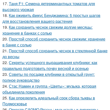
17.
Таня F1: Семена детерминантных томатов для
высокого урожая
18.
Как оживить фикус Бенджамина: 5 простых шагов
для восстановления вашего растения
19.
Как сохранить чеснок свежим долгие месяцы:
хранение в банках с солью
20.
Простой способ сохранить чеснок свежим: хранение
в банке с солью
21.
Простой способ сохранить чеснок в стеклянной банке
до весны
22.
Секреты успешного выращивания клубники: как
правильно подготовить почву весной и осенью
23.
Советы по посадке клубники в открытый грунт:
полное руководство
24.
Стас Намин и группа «Цветы»: музыка, которая
объединила поколения
25.
Как определить идеальный срок сбора тыквы в
Подмосковье
26.
Оркестр CAGMO Рязань: музыканты и дирижеры