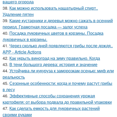
вашего огорода
38.
Как можно использовать нашатырный спирт..
Удаление пятен
39.
Какие кустарники и деревья можно сажать в осенний
период. Грамотная посадка — залог успеха
40.
Посадка луковичных цветов в корзины. Посадка
луковичных в корзины.
41.
Через сколько дней появляются грибы после дождя..
APP - Article Actions
42.
Как укрыть виноград на зиму правильно. Когда
43.
В тени большого дерева: история и значение
44.
Устойчива ли кукуруза к заморозкам осенью: миф или
реальность
45.
Сезонные особенности: когда и почему растут грибы
в лесу
46.
Эффективные способы сохранения урожая
картофеля: от выбора подвала до правильной упаковки
47.
Как сделать емкость для луковичных растений
своими руками