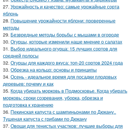
27.
Урожайность и качество: самые урожайные сорта
яблонь
28.
Повышение урожайности яблони: проверенные
методы
29.
Безвредные методы борьбы с мышами в огороде
30.
Огурцы, которые изменили наше мнение о салатах
31.
Выбор идеального огурца: 15 лучших сортов для
средней полосы
32.
Огурцы для каждого вкуса: топ-20 сортов 2024 года
33.
Обрезка на кольцо: основы и принципы
34.
Осень - идеальное время для посадки плодовых
деревьев: почему и как
35.
Когда убирать морковь в Подмосковье. Когда убирать
морковь: сроки созревания, уборка, обрезка и
подготовка к хранению
36.
Пекинская капуста с шампиньонами по Дюкану..
Тушеная капуста с грибами по Дюкану
37.
Овощи для тенистых участков: лучшие выборы для