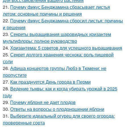
для восстановления вашего растения
21.
Почему фикус Бенджамина сбрасывает листья
летом: основные причины и решения
22.
Почему фикус Бенджамина сбросил листья: причины
и решения
23.
Секреты выращивания шаровидных хризантем
мультифлоры: полное руководство
24.
Хризантема: 5 советов для успешного выращивания
25.
Секрет долгого хранения чеснока: роль пищевой
соли
26.
Афиша концертов группы Любэ в Тюмени: не
пропустите
27.
Как празднуется День города в Перми
28.
Ведение тыквы: как и когда убирать урожай в 2025
году
29.
Почему яблоня не дает плодов
30.
Ответы на вопросы о плодоношении яблони
31.
Выберите идеальный огурец для своего огорода:
проверенные сорта