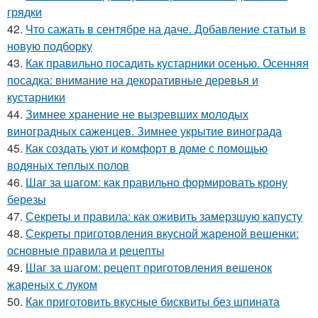
грядки
42.
Что сажать в сентябре на даче. Добавление статьи в
новую подборку
43.
Как правильно посадить кустарники осенью. Осенняя
посадка: внимание на декоративные деревья и
кустарники
44.
Зимнее хранение не вызревших молодых
виноградных саженцев. Зимнее укрытие винограда
45.
Как создать уют и комфорт в доме с помощью
водяных теплых полов
46.
Шаг за шагом: как правильно формировать крону
березы
47.
Секреты и правила: как оживить замерзшую капусту
48.
Секреты приготовления вкусной жареной вешенки:
основные правила и рецепты
49.
Шаг за шагом: рецепт приготовления вешенок
жареных с луком
50.
Как приготовить вкусные бисквиты без шпината