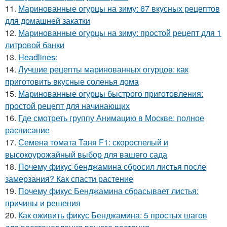
11.
Маринованные огурцы на зиму: 67 вкусных рецептов
для домашней закатки
12.
Маринованные огурцы на зиму: простой рецепт для 1
литровой банки
13.
Headlines:
14.
Лучшие рецепты маринованных огурцов: как
приготовить вкусные соленья дома
15.
Маринованные огурцы быстрого приготовления:
простой рецепт для начинающих
16.
Где смотреть группу Анимацию в Москве: полное
расписание
17.
Семена томата Таня F1: скороспелый и
высокоурожайный выбор для вашего сада
18.
Почему фикус бенджамина сбросил листья после
замерзания? Как спасти растение
19.
Почему фикус Бенджамина сбрасывает листья:
причины и решения
20.
Как оживить фикус Бенджамина: 5 простых шагов