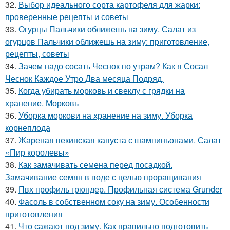
32.
Выбор идеального сорта картофеля для жарки:
проверенные рецепты и советы
33.
Огурцы Пальчики оближешь на зиму. Салат из
огурцов Пальчики оближешь на зиму: приготовление,
рецепты, советы
34.
Зачем надо сосать Чеснок по утрам? Как я Сосал
Чеснок Каждое Утро Два месяца Подряд.
35.
Когда убирать морковь и свеклу с грядки на
хранение. Морковь
36.
Уборка моркови на хранение на зиму. Уборка
корнеплода
37.
Жареная пекинская капуста с шампиньонами. Салат
«Пир королевы»
38.
Как замачивать семена перед посадкой.
Замачивание семян в воде с целью проращивания
39.
Пвх профиль грюндер. Профильная система Grunder
40.
Фасоль в собственном соку на зиму. Особенности
приготовления
41.
Что сажают под зиму. Как правильно подготовить