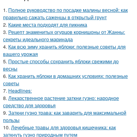
1.
Полное руководство по посадке малины весной: как
правильно сажать саженцы в открытый грунт
2.
Какие места подходят для пикника
3.
Рецепт знаменитых огурцов корнишоны от Жанны:
секреты идеального маринада
4.
Как всю зиму хранить яблоки: полезные советы для
вашего урожая
5.
Простые способы сохранить яблоки свежими до
весны
6.
Как хранить яблоки в домашних условиях: полезные
советы
7.
Headlines:
8.
Лекарственное растение заткни гузно: народное
средство для здоровья
9.
Заткни гузно трава: как заварить для максимальной
пользы
10.
Лечебные травы для здоровья кишечника: как
заткнуть гузно природным путем