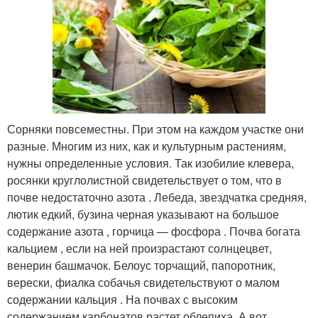
Сорняки повсеместны. При этом на каждом участке они
разные. Многим из них, как и культурным растениям,
нужны определенные условия. Так изобилие клевера,
росянки круглолистной свидетельствует о том, что в
почве недостаточно азота . Лебеда, звездчатка средняя,
лютик едкий, бузина черная указывают на большое
содержание азота , горчица — фосфора . Почва богата
кальцием , если на ней произрастают солнцецвет,
венерин башмачок. Белоус торчащий, папоротник,
верески, фиалка собачья свидетельствуют о малом
содержании кальция . На почвах с высоким
содержанием карбонатов растет облепиха. А вот