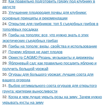
22.
Как правильно подготовить грядку под клубнику в
августе
23.
Улучшение плодородия почвы для клубники:
основные принципы и рекомендации
24.
Открытие для грибников: топ 5 съедобных грибов в
тополёвых посадках
25.
Грибы на тополях: все, что нужно знать о этих
экзотических съедобных грибах
26.
Грибы на тополе: виды, свойства и использование
27.
Почему яблоня не дает плодов
28.
Оркестр CAGMO Рязань: музыканты и дирижеры
29.
Яблоневый сад: как правильно посадить яблоню и
получить большой урожай
30.
Огурцы для большого урожая: лучшие сорта для
вашего огорода
31.
Выбор оптимального сорта огурцов для открытого
грунта: критерии выносливости
32.
Когда и чем лучше укрыть розы на зиму. Зачем нужно
укрывать кусты на зиму