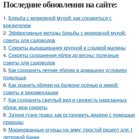
Последние обновления на сайте:
1.
Борьба с морковной мухой: как справиться с
вредителем
2.
Эффективные методы борьбы с морковной мухой:
советы для садоводов
3.
Секреты выращивания крупной и сладкой малины
4.
Секреты сохранения яблок до весны: полезные
советы для садоводов
5.
Как сохранить летние яблоки в домашних условиях
подольше
6.
Как хранить яблоки на балконе осенью и зимой:
советы и рекомендации
7.
Как сохранить светлый вид и свежесть нарезанных
яблок: мои секреты
8.
Заткни гузно трава: как остановить диарею с помощью
природы
9.
Маринованные огурцы на зиму: простой рецепт для 1
литровой банки