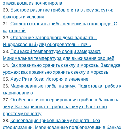
этажа дома из полистирола
30.
Быстрое развитие грибов опята в лесу за сутки:
факторы и условия
31.
Сколько готовить грибы вешенки на сковороде. С
картошкой
32.
Отопление загородного дома варианты.
Инфракрасный (ИК) обогреватель + печь
33.
При какой температуре овощи замерзают.
Минимальная температура для выживания овощей
34.
Как правильно хранить свеклу и морковь. Закладка
урожая: как правильно хранить свеклу и морковь
35.
Хаус Рита Коза: История и значение
36.
Маринованные грибы на зиму. Подготовка грибов к
маринованию
37.
Особенности консервирования грибов в банках на
зиму. Как мариновать грибы на зиму в банках по
простому рецепту
38.
Консервация грибов на зиму рецепты без
стерилизации. Маринованные подберезовики в банках