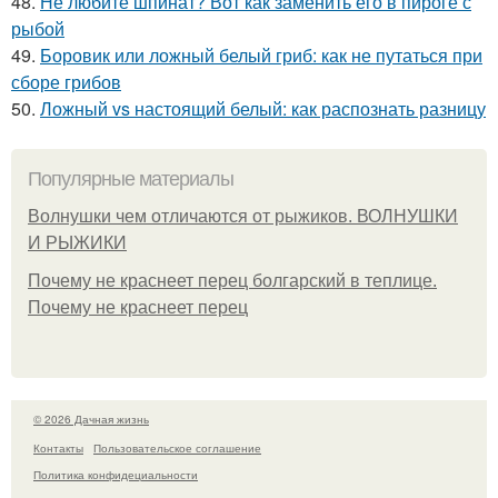
48.
Не любите шпинат? Вот как заменить его в пироге с
рыбой
49.
Боровик или ложный белый гриб: как не путаться при
сборе грибов
50.
Ложный vs настоящий белый: как распознать разницу
Популярные материалы
Волнушки чем отличаются от рыжиков. ВОЛНУШКИ
И РЫЖИКИ
Почему не краснеет перец болгарский в теплице.
Почему не краснеет перец
© 2026 Дачная жизнь
Контакты
Пользовательское соглашение
Политика конфидециальности