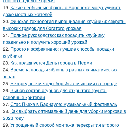
способ на долгое время
19.
Какие необычные факты о Воронеже могут удивить
даже местных жителей
20.
Финская технология выращивания клубники: секреты
высоких грядок для богатого урожая
21.
Полное руководство: как посадить клубнику
правильно и получить хороший урожай
22.
Просто и эффективно: лучшие способы посадки
клубники
23.
Как празднуется День города в Перми
24.
Времена посадки яблонь в разных климатических
зонах
25.
Безвредные методы борьбы с мышами в огороде
26.
Выбор сортов огурцов для открытого грунта:
основные критерии
27.
Стас Пьеха в Барнауле: музыкальный фестиваль
28.
Как выбрать оптимальный день для уборки моркови в
2023 году
29.
Упрощенный способ монтажа перекрытия второго