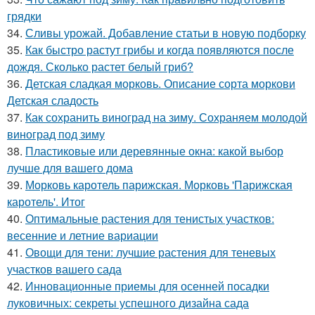
грядки
34.
Сливы урожай. Добавление статьи в новую подборку
35.
Как быстро растут грибы и когда появляются после
дождя. Сколько растет белый гриб?
36.
Детская сладкая морковь. Описание сорта моркови
Детская сладость
37.
Как сохранить виноград на зиму. Сохраняем молодой
виноград под зиму
38.
Пластиковые или деревянные окна: какой выбор
лучше для вашего дома
39.
Морковь каротель парижская. Морковь 'Парижская
каротель'. Итог
40.
Оптимальные растения для тенистых участков:
весенние и летние вариации
41.
Овощи для тени: лучшие растения для теневых
участков вашего сада
42.
Инновационные приемы для осенней посадки
луковичных: секреты успешного дизайна сада