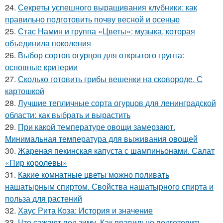
24.
Секреты успешного выращивания клубники: как
правильно подготовить почву весной и осенью
25.
Стас Намин и группа «Цветы»: музыка, которая
объединила поколения
26.
Выбор сортов огурцов для открытого грунта:
основные критерии
27.
Сколько готовить грибы вешенки на сковороде. С
картошкой
28.
Лучшие тепличные сорта огурцов для ленинградской
области: как выбрать и вырастить
29.
При какой температуре овощи замерзают.
Минимальная температура для выживания овощей
30.
Жареная пекинская капуста с шампиньонами. Салат
«Пир королевы»
31.
Какие комнатные цветы можно поливать
нашатырным спиртом. Свойства нашатырного спирта и
польза для растений
32.
Хаус Рита Коза: История и значение
33.
Что сажают под зиму. Как правильно подготовить