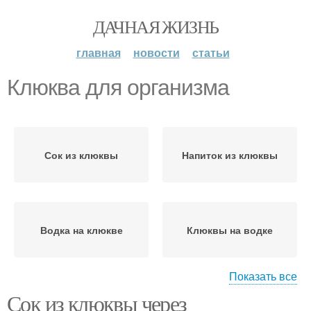
ДАЧНАЯ ЖИЗНЬ
главная
новости
статьи
Клюква для организма
Сок из клюквы
Напиток из клюквы
Водка на клюкве
Клюквы на водке
Показать все
Сок из клюквы через
Клюквы для здоровья
Сок на организм