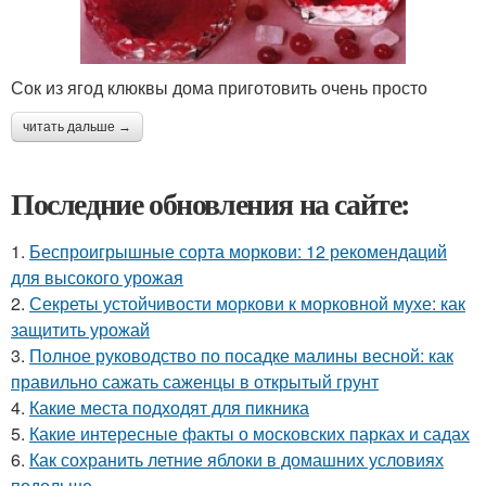
Сок из ягод клюквы дома приготовить очень просто
читать дальше →
Последние обновления на сайте:
1.
Беспроигрышные сорта моркови: 12 рекомендаций
для высокого урожая
2.
Секреты устойчивости моркови к морковной мухе: как
защитить урожай
3.
Полное руководство по посадке малины весной: как
правильно сажать саженцы в открытый грунт
4.
Какие места подходят для пикника
5.
Какие интересные факты о московских парках и садах
6.
Как сохранить летние яблоки в домашних условиях
подольше