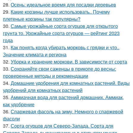
28.
Осень: идеальное время для посадки деревьев
29.
Какие корзины лучше использовать.. Почему
плетеные корзины так популярны?
30.
Самые урожайные сорта огурцов для открытого
грунта то. Урожайные сорта огурцов — рейтинг 2023
года
31.
Как понять когда убирать морковь с грядки и что..
Значение климата и региона
32.
Уборка и хранение моркови. В зависимости от сорта
33.
Сохраняйте свои саженцы в прикопе до весны:
проверенные методы и рекомендации
34.
Домашние удобрения для комнатных растений. Виды
удобрений для комнатных растений
35.
Аммиачная вода для растений домашних. Аммиак,
как удобрение
36.
Спаржевая фасоль на зиму. Немного о спаржевой
фасоли
37.
Сорта огурцов для Северо-Запада. Сорта для
Северо-Запада, выращиваемые в открытом грунте