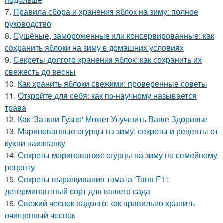
7.
Правила сбора и хранения яблок на зиму: полное
руководство
8.
Сушёные, замороженные или консервированные: как
сохранить яблоки на зиму в домашних условиях
9.
Секреты долгого хранения яблок: как сохранить их
свежесть до весны
10.
Как хранить яблоки свежими: проверенные советы
11.
Откройте для себя: как по-научному называется
трава
12.
Как 'Заткни Гузно' Может Улучшить Ваше Здоровье
13.
Маринованные огурцы на зиму: секреты и рецепты от
кухни наизнанку
14.
Секреты маринования: огурцы на зиму по семейному
рецепту
15.
Секреты выращивания томата 'Таня F1':
детерминантный сорт для вашего сада
16.
Свежий чеснок надолго: как правильно хранить
очищенный чеснок