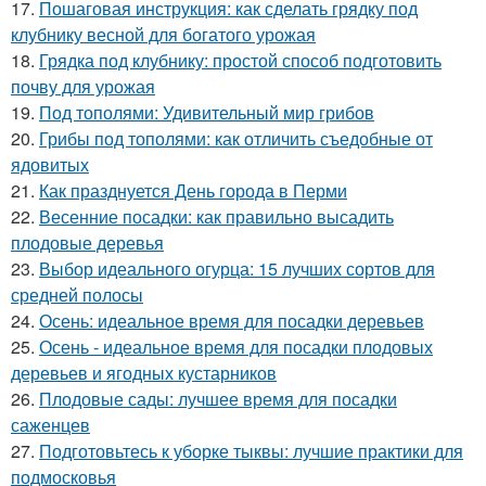
17.
Пошаговая инструкция: как сделать грядку под
клубнику весной для богатого урожая
18.
Грядка под клубнику: простой способ подготовить
почву для урожая
19.
Под тополями: Удивительный мир грибов
20.
Грибы под тополями: как отличить съедобные от
ядовитых
21.
Как празднуется День города в Перми
22.
Весенние посадки: как правильно высадить
плодовые деревья
23.
Выбор идеального огурца: 15 лучших сортов для
средней полосы
24.
Осень: идеальное время для посадки деревьев
25.
Осень - идеальное время для посадки плодовых
деревьев и ягодных кустарников
26.
Плодовые сады: лучшее время для посадки
саженцев
27.
Подготовьтесь к уборке тыквы: лучшие практики для
подмосковья