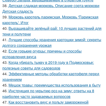
38.
Детская сладкая морковь. Описание сорта моркови
Детская сладость
39.
Морковь каротель парижская. Морковь 'Парижская
каротель'. Итог
40.
Выращивайте зелёный рай: 10 лучших растений для
тени и полутени
41.
Лучшие способы хранения картошки зимой: секреты
долгого сохранения урожая
42.
Если горькие огурцы: причины и способы
исправления вкуса
43.
Когда убирать тыкву в 2019 году в Подмосковье:
полезные советы для садоводов
44.
Эффективные методы обработки картофеля перед
хранением
45.
Мешок травы: преимущества использования в быту
46.
Инструкция по укрытию роз на зиму: ответы на 8
наиболее часто задаваемых вопросов
47.
Как восстановить вкус и пользу замороженой