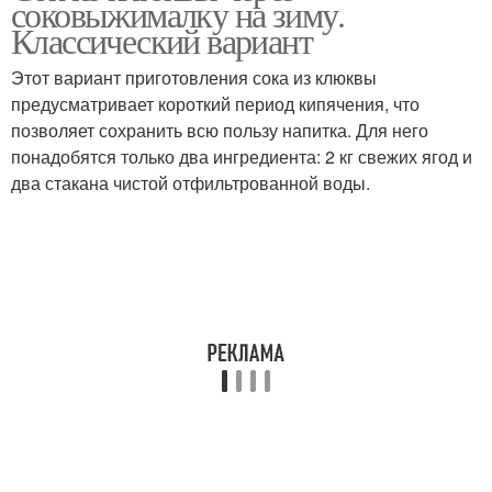
соковыжималку на зиму.
Классический вариант
Этот вариант приготовления сока из клюквы
предусматривает короткий период кипячения, что
Клюква для организма
Клюквы для здоровья
позволяет сохранить всю пользу напитка. Для него
понадобятся только два ингредиента: 2 кг свежих ягод и
два стакана чистой отфильтрованной воды.
Клюквы на спирту
Классическая клюква
Клюква на спирту
Наливка из клюквы