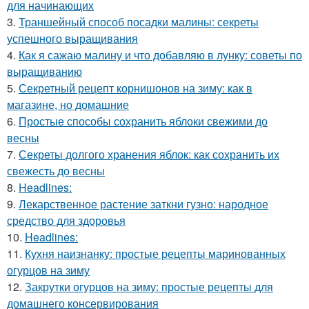
для начинающих
3.
Траншейный способ посадки малины: секреты
успешного выращивания
4.
Как я сажаю малину и что добавляю в лунку: советы по
выращиванию
5.
Секретный рецепт корнишонов на зиму: как в
магазине, но домашние
6.
Простые способы сохранить яблоки свежими до
весны
7.
Секреты долгого хранения яблок: как сохранить их
свежесть до весны
8.
Headlines:
9.
Лекарственное растение заткни гузно: народное
средство для здоровья
10.
Headlines:
11.
Кухня наизнанку: простые рецепты маринованных
огурцов на зиму
12.
Закрутки огурцов на зиму: простые рецепты для
домашнего консервирования