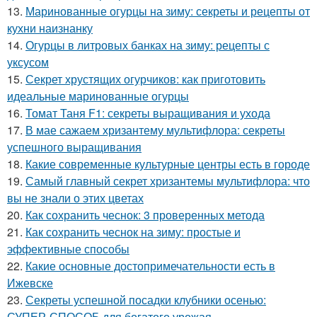
13.
Маринованные огурцы на зиму: секреты и рецепты от
кухни наизнанку
14.
Огурцы в литровых банках на зиму: рецепты с
уксусом
15.
Секрет хрустящих огурчиков: как приготовить
идеальные маринованные огурцы
16.
Томат Таня F1: секреты выращивания и ухода
17.
В мае сажаем хризантему мультифлора: секреты
успешного выращивания
18.
Какие современные культурные центры есть в городе
19.
Самый главный секрет хризантемы мультифлора: что
вы не знали о этих цветах
20.
Как сохранить чеснок: 3 проверенных метода
21.
Как сохранить чеснок на зиму: простые и
эффективные способы
22.
Какие основные достопримечательности есть в
Ижевске
23.
Секреты успешной посадки клубники осенью:
СУПЕР-СПОСОБ для богатого урожая