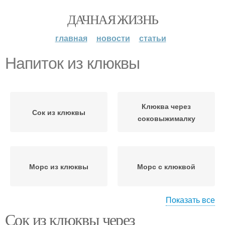
ДАЧНАЯ ЖИЗНЬ
главная
новости
статьи
Напиток из клюквы
Клюква через
Сок из клюквы
соковыжималку
Морс из клюквы
Морс с клюквой
Показать все
Сок из клюквы через
Водка на клюкве
Клюквы на водке